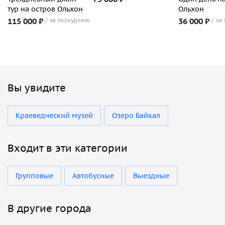
тур на остров Ольхон
Ольхон
115 000 ₽
за экскурсию
36 000 ₽
за
Вы увидите
Краеведческий музей
Озеро Байкал
Входит в эти категории
Групповые
Автобусные
Выездные
В другие города