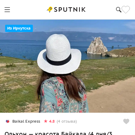
Из Иркутска
4.8
Baikal Express
(4 отзыва)
Ольхон — красота Байкала (4 дня/3