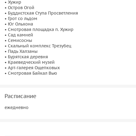
• Хужир
• Остров Огой
• Буддистская Ступа Просветления
• Грот со льдом
• Юг Ольхона
• Смотровая площадка п. Хужир
• Сад камней
• Семисосны
• Скальный комплекс Трезубец
• Падь Халзаны
• Бурятская деревня
• Краеведческий музей
• Арт-галерея Ощепковых
• Смотровая Байкал Вью
Расписание
ежедневно