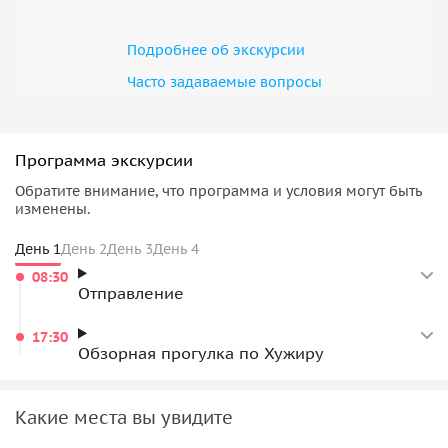
Проживание оплачивается дополнительно:
Подробнее об экскурсии
организаторы могут помочь подобрать варианты
жилья, подробная информация — в письме после
Часто задаваемые вопросы
бронирования.
Возьмите с собой удобную обувь для прогулок и
одежду по погоде: в северной части острова бывает
Программа экскурсии
холодный порывистый ветер.
Обратите внимание, что программа и условия могут быть
изменены.
День 1
День 2
День 3
День 4
08:30
Отправление
17:30
Обзорная прогулка по Хужиру
Какие места вы увидите