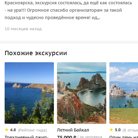
Красноярска, экскурсия состоялась, да ещё как состоялась
- на ура!!! Огромное спасибо организаторам за такой
подход и чудесно проведённое время! ид,..
10 месяцев назад
Похожие экскурсии
Летний Байкал
4.8
5.0
(Рейтинг гида)
(8 отзы
75 000 ₽
за человека
Трехдневный джип-
Один день на