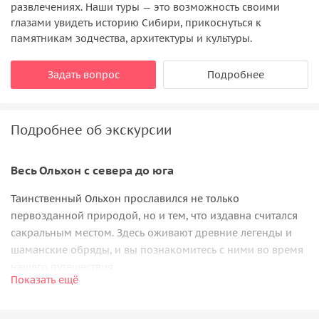
развлечениях. Наши туры — это возможность своими
глазами увидеть историю Сибири, прикоснуться к
памятникам зодчества, архитектуры и культуры.
Задать вопрос
Подробнее
Подробнее об экскурсии
Весь Ольхон с севера до юга
Таинственный Ольхон прославился не только
первозданной природой, но и тем, что издавна считался
сакральным местом. Здесь оживают древние легенды и
шаманские обряды, и вы познакомитесь с ними во время
нашего путешествия.
Показать ещё
Начнём с
Хужира
— самого большого посёлка на острове.
После дороги из Иркутска и отдыха вы отправитесь на