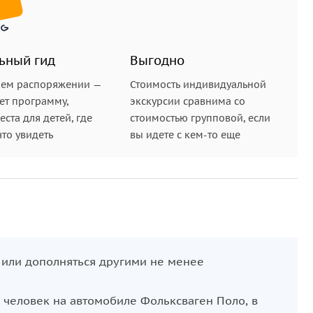
Сад камней.
ьный гид
Выгодно
шем распоряжении —
Стоимость индивидуальной
ет программу,
экскурсии сравнима со
ста для детей, где
стоимостью групповой, если
ытия зависит от погодных условий и состояния
что увидеть
вы идете с кем-то еще
 или дополняться другими не менее
 человек на автомобиле Фольксваген Поло, в