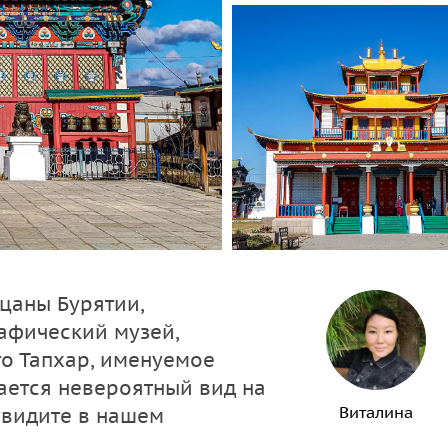
цаны Бурятии,
рафический музей,
то Тапхар, именуемое
ается невероятный вид на
Виталина
увидите в нашем