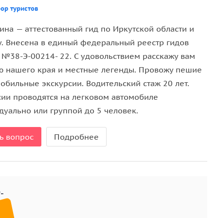
ор туристов
ке, скульптура Ухо Байкала. Гуляем по берегу
ина — аттестованный гид по Иркутской области и
у. Внесена в единый федеральный реестр гидов
ырь.
, №38-Э-00214- 22. С удовольствием расскажу вам
 отель. Свободное время.
ю нашего края и местные легенды. Провожу пешие
обильные экскурсии. Водительский стаж 20 лет.
сии проводятся на легковом автомобиле
дуально или группой до 5 человек.
ка.
ь вопрос
Подробнее
нию).
или прогулка по Арбату. Одигитриевский храм.