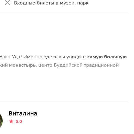
Входные билеты в музеи, парк
 Улан-Удэ! Именно здесь вы увидите
самую большую
кий монастырь
, центр Буддийской традиционной
рошептать желание в Ухо Байкала, посетим
из мрамора
и
интерактивный Музей Байкала
!
Виталина
на смотровую площадку в Култуке, в Слюдянку,
5.0
ятники культуры.