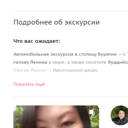
Подробнее об экскурсии
Что вас ожидает:
Автомобильная экскурсия в столицу Бурятии — г.
голову Ленина
в мире, а также посетите
буддийс
Сангхи России —
Иволгинский дацан
.
Мы заедем на
набережную г. Байкальска
чтобы п
Показать ещё
единственный в мире
железнодорожный вокзал 
•
День 1
08:00 — Выезд из Иркутска. По дороге заезжаем 
интерактивный Музей Байкала, осматриваем пам