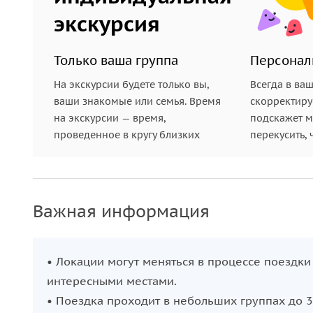
13:30 — Обед в позной в дацане.
экскурсия
15:00 — Посещение сопки «Ставка Чингисхана». 
16:00 — Возвращение в город.
Только ваша группа
Персонал
•
День 4
На экскурсии будете только вы,
Всегда в ва
ваши знакомые или семья. Время
скорректиру
08:00 — Выезд в Иркутск.
на экскурсии — время,
подскажет ме
17:00—19:00 — Прибытие в Иркутск. (Время приб
проведенное в кругу близких
перекусить, 
дороги).
Важная информация
• Локации могут меняться в процессе поездки
интересными местами.
• Поездка проходит в небольших группах до 3