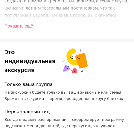
когда-то и домом и крепостью и тюрьмой, а сейчас служат
кулисами летним театральным постановкам, что так
популярны в Европе. Приехав в город, Вы окажетесь
в другом времени, настолько все здесь своеобразно
Показать ещё
и неизменно. Здесь сохранились еще дома 12 века.
Приятно прогуляться по улицам города, где на каждом
шагу можно открыть живописные места. Впрочем, следует
Это
учесть, что многие магазины в Раттенберге
специализируются на товарах из стекла, которые здесь так
индивидуальная
красиво и качественно выполнены, потому что здешние
экскурсия
мастерские по обработке стекла имеют давние традиции:
стеклянные изделия производят тут с 16 века. И вряд ли
Только ваша группа
где-то еще можно купить что-нибудь подобное.
На экскурсии будете только вы, ваши знакомые или семья.
Время на экскурсии — время, проведенное в кругу близких
Персональный гид
Всегда в вашем распоряжении — скорректирует программу,
подскажет места для детей, где перекусить, что увидеть