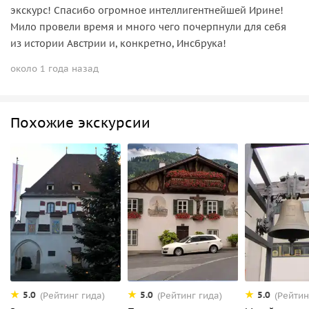
экскурс! Спасибо огромное интеллигентнейшей Ирине!
Мило провели время и много чего почерпнули для себя
из истории Австрии и, конкретно, Инсбрука!
около 1 года назад
Похожие экскурсии
5.0
5.0
5.0
(Рейтинг гида)
(Рейтинг гида)
(Рейтин