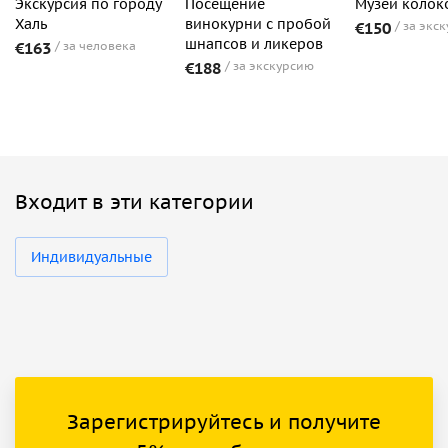
Экскурсия по городу
Посещение
Музей колок
Халь
винокурни с пробой
€150
за экс
шнапсов и ликеров
€163
за человека
€188
за экскурсию
Входит в эти категории
Индивидуальные
Зарегистрируйтесь и получите