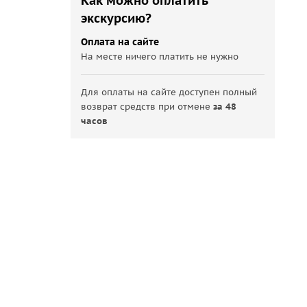
Как можно оплатить
экскурсию?
Оплата на сайте
На месте ничего платить не нужно
Для оплаты на сайте доступен полный
возврат средств при отмене
за 48
часов
Алексей П.
Эксперт
почти 4 года назад
сетил 10 и более экскурсий
м аквариум на 5 с плюсом - шикарное оформление, множество
о стоит! а вот организация на 3 с минусом. Оказалось что фот
ратном пути ждали несколько минут пока водитель сходит в маг