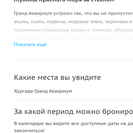
Гранд-Аквариум устроен так, что вы не пропусти
акулы, скаты, мурены, морские змеи, черепахи и
проложены подвесные мосты и тоннели, оборудо
тропического леса вы словно оказываетесь в джу
Показать ещё
В
террариуме
вы увидите крокодилов и ящериц, 
аквариума вам встретятся страусы и обезьяны. К
цилиндрического аквариума и три тоннеля с си
Какие места вы увидите
Ваше погружение в подводный мир Красного мо
Посещение Гранд-Аквариума продлится два-три ч
Хургада Гранд Аквариум
весь аквариум, и не раз. Вы будете находиться та
отвезем обратно в отель.
За какой период можно брониро
Важно знать:
В календаре вы видите все доступные даты на да
закончиться!