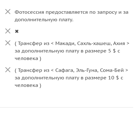
Фотосессия предоставляется по запросу и за
дополнительную плату.
✖
( Трансфер из < Макади, Сахль-хашеш, Ахия >
за дополнительную плату в размере 5 $ с
человека )
( Трансфер из < Сафага, Эль-Гуна, Сома-Бей >
за дополнительную плату в размере 10 $ с
человека )
или
25$ за микроавтобус до 6 человек в обе
стороны.
Личные расходы