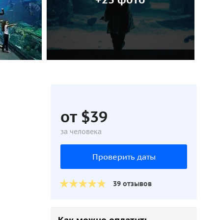
от $39
за человека
Проверить даты
39 отзывов