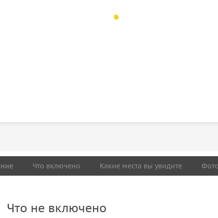
ание
Что включено
Какие места вы увидите
Фот
Что не включено