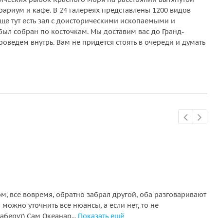
рариум и кафе. В 24 галереях представлены 1200 видов
еще тут есть зал с доисторическими ископаемыми и
был собран по косточкам. Мы доставим вас до Гранд-
оведем внутрь. Вам не придется стоять в очереди и думать
По
, все вовремя, обратно забрал другой, оба разговаривают
Са
можно уточнить все нюансы, а если нет, то не
чег
аберут) Сам Океанар...
Показать ещё
об