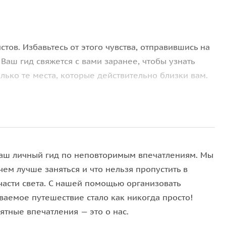
стов. Избавьтесь от этого чувства, отправившись на
. Ваш гид свяжется с вами заранее, чтобы узнать
лько те места, которые действительно близки вам.
 Гонконг с неожиданной стороны — кварталы, где
 и тихие уголки. Пока вы исследуете город, он
глядом на жизнь здесь.
аш личный гид по неповторимым впечатлениям. Мы
чем лучше заняться и что нельзя пропустить в
части света. С нашей помощью организовать
ваемое путешествие стало как никогда просто!
ятные впечатления — это о нас.