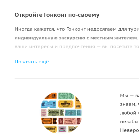
Откройте Гонконг по-своему
Иногда кажется, что Гонконг недосягаем для тури
индивидуальную экскурсию с местным жителем
ваши интересы и предпочтения — вы посетите то
Личный маршрут и живые истории
Показать ещё
Гид подстроит прогулку под ваш ритм и покажет
живут местные, любимые кафе, оживлённые улицы
расскажет о быте и традициях, делясь личным вз
Мы — в
знаем, 
любой 
незабы
Неверо