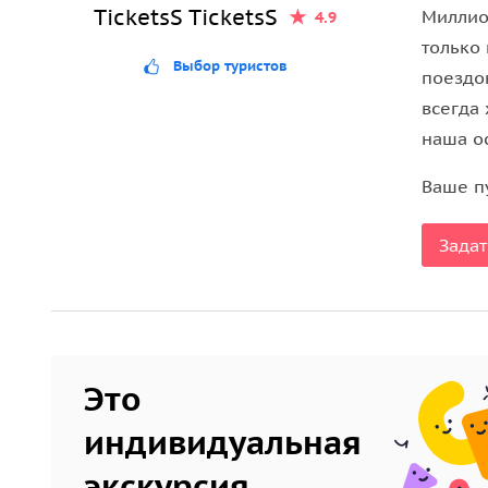
TicketsS TicketsS
Миллио
4.9
только
Выбор туристов
поездок
всегда 
наша о
Ваше п
Задат
Это
индивидуальная
экскурсия