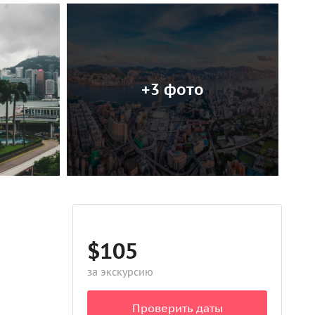
+3 фото
$105
за экскурсию
Проверить даты