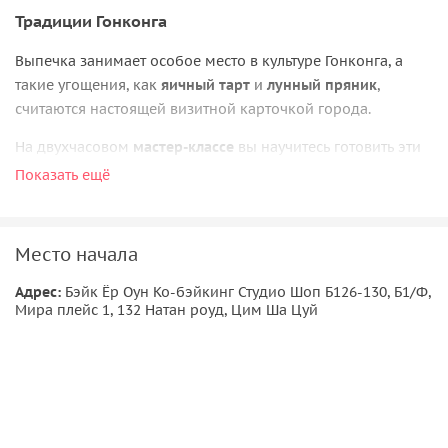
Традиции Гонконга
Выпечка занимает особое место в культуре Гонконга, а
такие угощения, как
яичный тарт
и
лунный пряник
,
считаются настоящей визитной карточкой города.
На двухчасовом
мастер‑классе
вы научитесь готовить эти
десерты под руководством профессионального
Показать ещё
инструктора и сможете попробовать их прямо на месте
или забрать с собой.
Место начала
Незабываемый опыт
Адрес:
Бэйк Ёр Оун Ко-бэйкинг Студио Шоп Б126-130, Б1/Ф,
Это не просто урок готовки, а знакомство с
аутентичными
Мира плейс 1, 132 Натан роуд, Цим Ша Цуй
вкусами Гонконга
, которые сложно повторить где‑то ещё.
Превратите кулинарные традиции в собственные
воспоминания о путешествии.