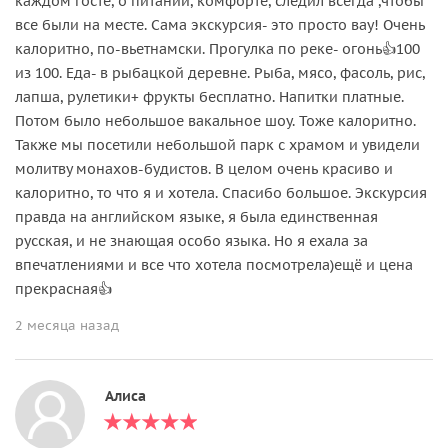
каждом госте, о питании, комфорте, следил всегда ,чтобы
все были на месте. Сама экскурсия- это просто вау! Очень
калоритно, по-вьетнамски. Прогулка по реке- огонь👍100
из 100. Еда- в рыбацкой деревне. Рыба, мясо, фасоль, рис,
лапша, рулетики+ фрукты бесплатно. Напитки платные.
Потом было небольшое вакальное шоу. Тоже калоритно.
Также мы посетили небольшой парк с храмом и увидели
молитву монахов-будистов. В целом очень красиво и
калоритно, то что я и хотела. Спасибо большое. Экскурсия
правда на английском языке, я была единственная
русская, и не знающая особо языка. Но я ехала за
впечатлениями и все что хотела посмотрела)ещё и цена
прекрасная👍
2 месяца назад
Алиса