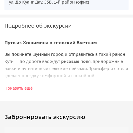
ул. До Куанг Дау, 55B, 1-й район (офис)
Подробнее об экскурсии
Путь из Хошимина в сельский Вьетнам
Вы покинете шумный город и отправитесь в тихий район
Кути — по дороге вас ждут
рисовые поля
, придорожные
лавки и аутентичные сельские пейзажи. Трансфер из отеля
сделает поездку комфортной и спокойной.
Экскурсия начинается с погружения в историю — вы
Показать ещё
исследуете
подземный лабиринт протяжённостью 250 км
со скрытыми люками, жилыми помещениями, полевыми
госпиталями и бездымной кухней Хоанг Кам. Вы узнаете,
как всего «3–4 метра» земли защищали бойцов от
Забронировать экскурсию
бомбардировок и танков.