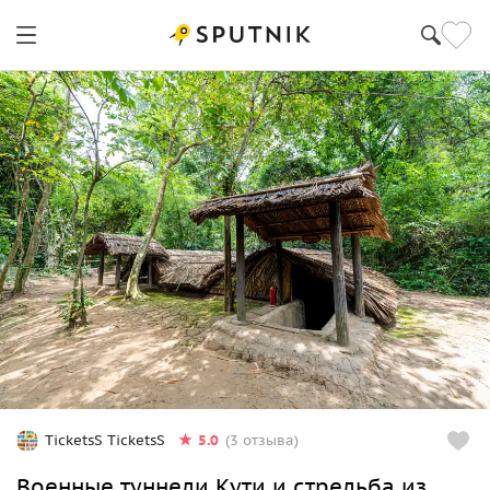
5.0
TicketsS TicketsS
(3 отзыва)
Военные туннели Кути и стрельба из