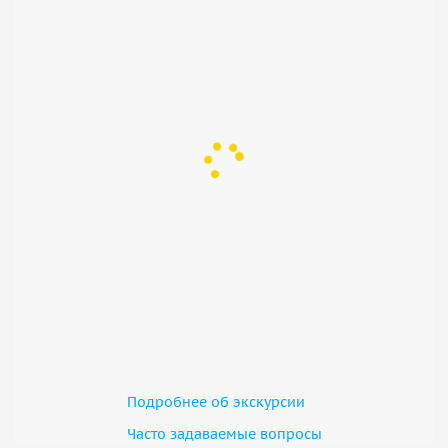
Музей и стрельбище
Вы посмотрите документальный фильм о войне, увидите
воронки от бомб и музей оружия ручной работы. По
желанию можно посетить
Национальное оборонное
спортивное стрельбище
и пострелять из винтовок M-15,
АК-47 и карабинов. Завершением поездки станет
остановка в ресторане «SOL Cu Chi» и посещение
мастерской лаковых картин по пути обратно в Хошимин.
Подробнее об экскурсии
Часто задаваемые вопросы