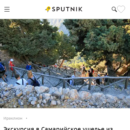
Ираклион
Ираклион
Экскурсия в Самарийское ущелье из