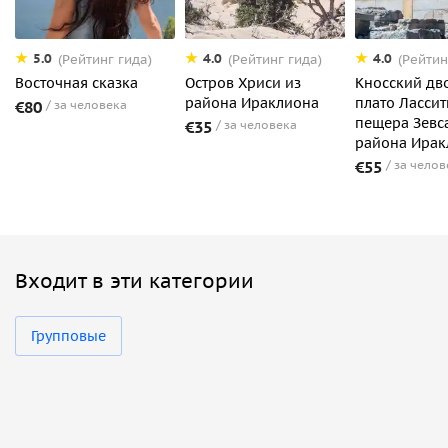
5.0
4.0
4.0
(Рейтинг гида)
(Рейтинг гида)
(Рейтин
Восточная сказка
Остров Хриси из
Кносский дв
района Ираклиона
плато Лассит
€80
за человека
пещера Зевс
€35
за человека
района Ирак
€55
за челов
Входит в эти категории
Групповые