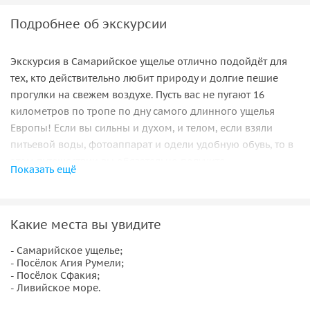
Подробнее об экскурсии
Экскурсия в Самарийское ущелье отлично подойдёт для
тех, кто действительно любит природу и долгие пешие
прогулки на свежем воздухе. Пусть вас не пугают 16
километров по тропе по дну самого длинного ущелья
Европы! Если вы сильны и духом, и телом, если взяли
питьевой воды, фотоаппарат и одели удобную обувь, то в
этом путешествии вы обязательно получите
Показать ещё
незабываемые впечатления и отличные фотографии!
С утра пораньше вас ждёт переезд в западную часть
острова. Это самая «зелёная» и гористая область Крита.
Какие места вы увидите
Оставив автобус в горах вы пройдёте ущелья Самарья
- Самарийское ущелье;
сверху вниз — всё движение будет по направлению к
- Посёлок Агия Румели;
морскому побережью и посёлку Агия Румели. На берегу у
- Посёлок Сфакия;
вас будет время искупаться, а дальше — небольшое
- Ливийское море.
морское путешествие от Агия Румели к посёлку Сфакия.