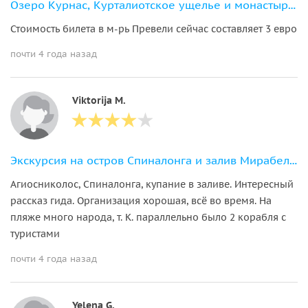
Озеро Курнас, Курталиотское ущелье и монастырь Превели из района Ретимно
Стоимость билета в м-рь Превели сейчас составляет 3 евро
почти 4 года назад
Viktorija M.
Экскурсия на остров Спиналонга и залив Мирабелло из области Ираклион
Агиосниколос, Спиналонга, купание в заливе. Интересный
рассказ гида. Организация хорошая, всё во время. На
пляже много народа, т. К. параллельно было 2 корабля с
туристами
почти 4 года назад
Yelena G.