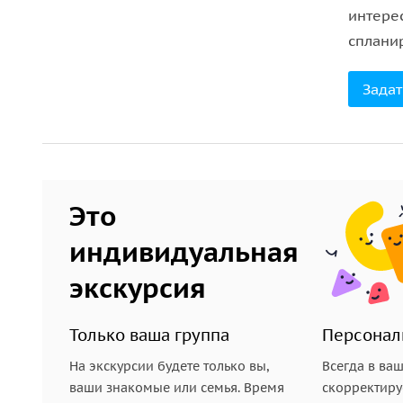
Она представляет собой
музей под открытым не
интере
можно насладиться чашечкой кофе в уютном ка
сплани
колбасу.
Задат
Ужин перед фестивалем
Перед посещением ледяного фестиваля, найдите
ужином, чтобы согреться
. Это прекрасная возмо
попробовать традиционные пельмени.
Это
Волшебство Ледяного фестиваля
индивидуальная
Вечер посвятите главной зимней достопримечат
экскурсия
впечатляющий город, возведенный полностью из
когда зажигается подсветка, он превращается в 
Только ваша группа
Персонал
запечатлейте на память огромные ледяные скуль
На экскурсии будете только вы,
Всегда в ва
ваши знакомые или семья. Время
скорректиру