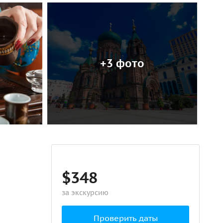
+3 фото
$348
за экскурсию
Проверить даты