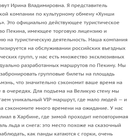
орода и отыщите укромный чайный домик или
овут Ирина Владимировна. Я представитель
 идеальный момент для отдыха и
ознакомления с
кой компании по культурному обмену «Хунши
ь». Это официально действующее туристическое
тво Пекина, имеющее торговую лицензию и
ию на туристическую деятельность. Наша компания
лизируется на обслуживании российских въездных
лизированных магазинов, предлагающих деликатесы
ческих групп, у нас есть множество эксклюзивных
ас ждут такие ценные дары, как
женьшень, оленьи
дуально разработанных маршрутов по Пекину. Мы
егиона, а также ягоды, орехи и десерты.
забронировать групповые билеты на площадь
ьмэнь, что значительно сэкономит ваше время на
е в очередях. Для подъема на Великую стену мы
а, признанной жемчужины архитектуры Харбина.
гаем уникальный VIP-маршрут, где мало людей — и
тные снимки на фоне этого знакового строения.
ва сэкономите много времени на ожидание. У нас
илиал в Харбине, где зимой проходит неповторимая
ль льда и снега: это место похоже на сказочный
у по знаменитой пешеходной Центральной улице.
наблюдать, как панды катаются с горки, очень