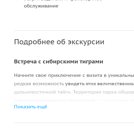
обслуживание
Подробнее об экскурсии
Встреча с сибирскими тиграми
Начните свое приключение с визита в уникальны
редкая возможность
увидеть этих величественн
дальневосточной тайги. Территория парка обши
специализированном транспорте
с защитными р
Показать ещё
тигров и, при желании, приобрести для них уго
Чайная пауза