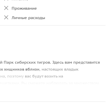
Проживание
Личные расходы
й Парк сибирских тигров. Здесь вам представится
ых хищников вблизи
, настоящих владык
рна, поэтому
вас будут возить на
ешетками. Вы сможете наблюдать за множеством
щение (под присмотром работников парка).