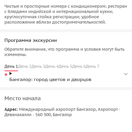
Чистые и просторные номера с кондиционером; ресторан
с блюдами индийской и интернациональной кухни;
круглосуточная стойка регистрации; удобное
расположение вблизи достопримечательностей.
Программа экскурсии
Обратите внимание, что программа и условия могут быть
изменены.
День 1
День 2
День 3
День 4
День 5
День 6
День 7
Бангалор: город цветов и дворцов
Место начала
Адрес:
Международный аэропорт Бангалор, Аэропорт ·
Деванахалли - 560 300, Бангалор