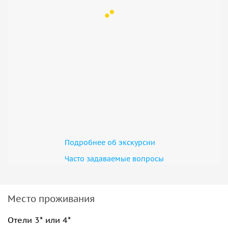
• Шивамога — место, где джунгли пробуждаются звуками
птиц и ревом слонов;
• Хоспет — древний город, где оживают легенды Южной
Индии;
• Хампи — древняя столица империи Виджаянагар;
• Храм Виттала с 56-ю «поющими колоннами» и
знаменитой каменной колесницей, колёса которой могут
вращаться;
• Королевские слоновьи стойла, поражающие
симметрией, царская ванна;
• Храм Лотоса;
Подробнее об экскурсии
• Пляжи Гоа.
Часто задаваемые вопросы
Место проживания
Отели 3* или 4*