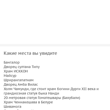
Какие места вы увидите
Бангалор
Дворец султана Типу
Храм ИСККОН
Майсур
Шрирангапатнам
Дворец Амба Вилас
Холм Чамунди, где стоит храм богини Дурги XII века и
грандиозная статуя быка Нанди
20-метровая статуя Гоматешвары (Бахубали)
Храм Ченнакешава в Белуре
Шивамога