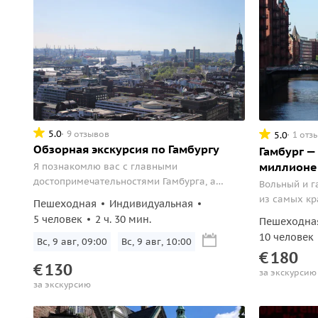
5.0
9 отзывов
5.0
1 отз
Обзорная экскурсия по Гамбургу
Гамбург —
миллионе
Я познакомлю вас с главными
достопримечательностями Гамбурга, а
Вольный и г
также покажу неформальные местечки
из самых кр
Пешеходная
Индивидуальная
города.
приезжают т
5 человек
2 ч. 30 мин.
Пешеходна
предлагаю В
10 человек
Вс, 9 авг, 09:00
Вс, 9 авг, 10:00
этого порто
€
180
прошлого ве
€
130
за экскурсию
миллионов э
за экскурсию