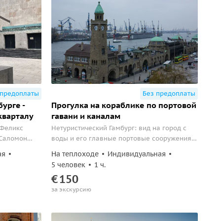
 предоплаты
Без предоплаты
урге -
Прогулка на кораблике по портовой
кварталу
гавани и каналам
 Феликс
Нетуристический Гамбург: вид на город с
 Саломон
воды и его главные портовые сооружения с
ерт Баллин,
воды.
ая
На теплоходе
Индивидуальная
Тропловиц -
5 человек
1 ч.
юдей? Все
€
150
 сефарды и
за экскурсию
бирались в