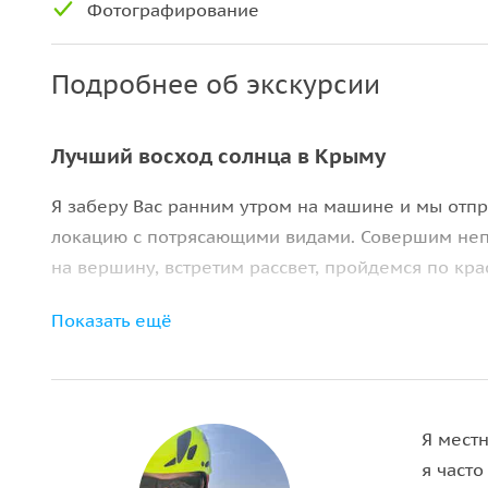
Фотографирование
Подробнее об экскурсии
Лучший восход солнца в Крыму
Я заберу Вас ранним утром на машине и мы отп
локацию с потрясающими видами. Совершим не
на вершину, встретим рассвет, пройдемся по кр
По окончании рассвета Вы погрузитесь в историю 
Показать ещё
всех интересных местах Ялты где обязательно ст
земли во времена тавров и плавно перейдем к 
империй.
Я местн
Важная информация:
я часто