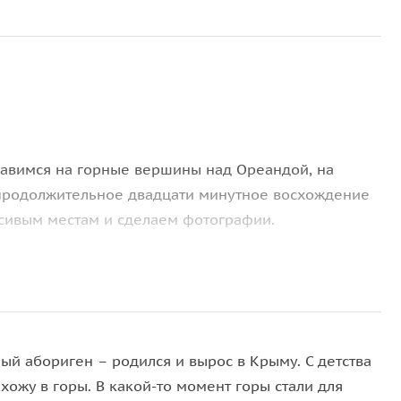
равимся на горные вершины над Ореандой, на
продолжительное двадцати минутное восхождение
асивым местам и сделаем фотографии.
этих места, где Вы встретили рассвет. Я расскажу о
оит побывать. Мы окунемся в самые истоки этой
истории средневекового Крыма и далее во времена
ый абориген – родился и вырос в Крыму. С детства
 хожу в горы. В какой-то момент горы стали для