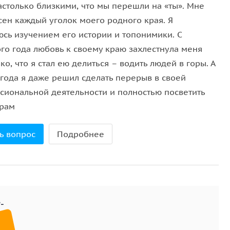
астолько близкими, что мы перешли на «ты». Мне
на день в Ялте;
сен каждый уголок моего родного края. Я
м ссылку на ваши фотографии;
юсь изучением его истории и топонимики. С
го года любовь к своему краю захлестнула меня
ко, что я стал ею делиться – водить людей в горы. А
 года я даже решил сделать перерыв в своей
сиональной деятельности и полностью посветить
орам
ь вопрос
Подробнее