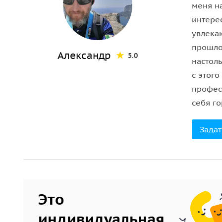
меня н
• Рекомендую продумать свои дальнейшие планы 
интере
• В течении 2-х дней после поездки я вышлю ва
увлека
• С собой рекомендую взять перекус на завтрак;
прошло
• Одевайтесь потеплее: утром в горах холодно.
Александр
5.0
настоль
с этого
профес
себя г
Задат
Это
индивидуальная