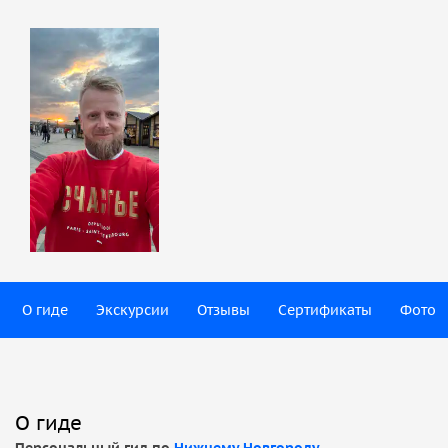
О гиде
Экскурсии
Отзывы
Сертификаты
Фото
О гиде