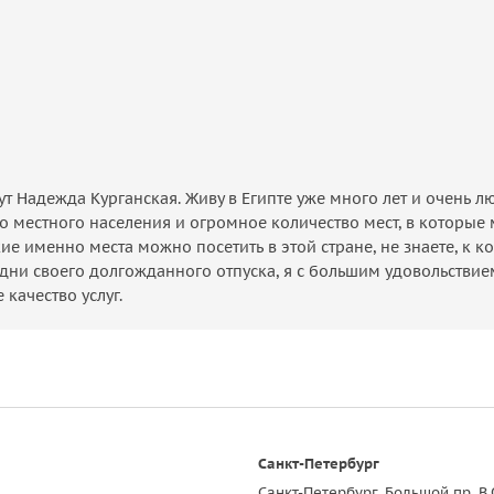
т Надежда Курганская. Живу в Египте уже много лет и очень лю
во местного населения и огромное количество мест, в котор
акие именно места можно посетить в этой стране, не знаете, к к
ить дни своего долгожданного отпуска, я с большим удовольст
качество услуг.
Санкт-Петербург
Санкт-Петербург, Большой пр. В.