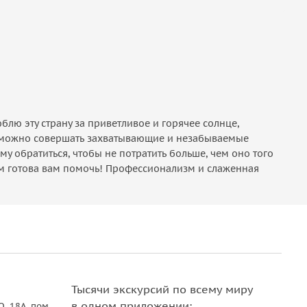
блю эту страну за приветливое и горячее солнце,
ые можно совершать захватывающие и незабываемые
ому обратиться, чтобы не потратить больше, чем оно того
вием готова вам помочь! Профессионализм и слаженная
Тысячи экскурсий по всему миру
в одном приложении:
О. 18A, пом.