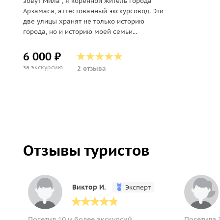
зовут Мила , я коренной житель города
Арзамаса, аттестованный экскурсовод. Эти
две улицы хранят не только историю
города, но и историю моей семьи...
6 000 ₽
за экскурсию
2 отзыва
Отзывы туристов
Виктор И.
Эксперт
Посетил 10 и более экскурсий
Посетила 