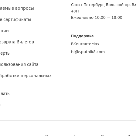
Санкт-Петербург, Большой пр. В.
ваемые вопросы
48Н
Ежедневно 10:00 — 18:00
е сертификаты
кции
Поддержка
озврата билетов
ВКонтакте
Max
hi@sputnik8.com
ферты
пользования сайта
бработки персональных
платы
т