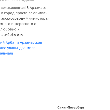
 великолепная!В Арзамасе
 в город просто влюбилась
 экскурсоводу Миле,которая
много интересного с
 любовью к
пасибо!🔥🔥🔥
ий Арбат и Арзамасская
 две улицы-два мира.
альная)
Санкт-Петербург