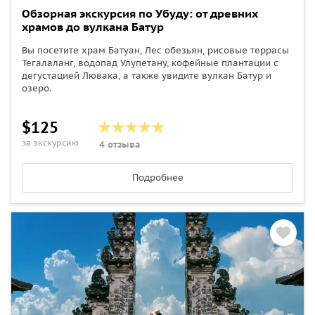
Обзорная экскурсия по Убуду: от древних
храмов до вулкана Батур
Вы посетите храм Батуан, Лес обезьян, рисовые террасы
Тегалаланг, водопад Улупетану, кофейные плантации с
дегустацией Лювака, а также увидите вулкан Батур и
озеро.
$125
за экскурсию
4 отзыва
Подробнее