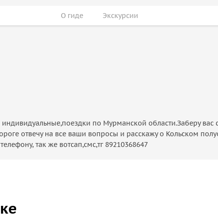
О гиде
Экскурсии
 индивидуальные,поездки по Мурманской области.Заберу вас с
роге отвечу на все ваши вопросы и расскажу о Кольском полуо
елефону, так же вотсап,смс,тг 89210368647
ске