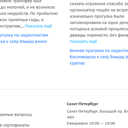
овне: трансфер был
сказать огромное спасибо за 
до мелочей, и не возникло
организатор пошёл на встреч
их неудобств. По прибытию
изначально прогулка была
тили приятные гиды, и
запланирована на один день
структаж,...
Показать ещё
погодных условий пришлось
огулка по окрестностям
дважды перенести, без финан
ка к селу Элькуш (мини
Показать ещё
Конная прогулка по окрестн
Кисловодска к селу Элькуш 
группа)
Санкт-Петербург
Санкт-Петербург, Большой пр. В.
ваемые вопросы
48Н
Ежедневно 10:00 — 18:00
е сертификаты