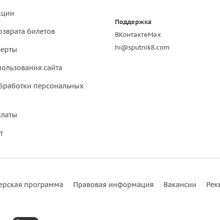
кции
Поддержка
озврата билетов
ВКонтакте
Max
hi@sputnik8.com
ферты
пользования сайта
бработки персональных
платы
т
ерская программа
Правовая информация
Вакансии
Рек