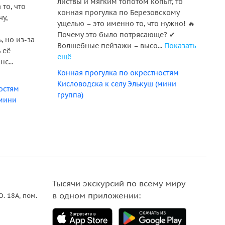
листвы и мягким топотом копыт, то
пр
то, что
конная прогулка по Березовскому
по
у,
ущелью – это именно то, что нужно! 🔥
бы
Почему это было потрясающе? ✔
по
, но из-за
Волшебные пейзажи – высо...
Показать
вс
 её
ещё
с...
Ко
Конная прогулка по окрестностям
Ки
Кисловодска к селу Элькуш (мини
гр
остям
группа)
(мини
Тысячи экскурсий по всему миру
в одном приложении:
О. 18A, пом.