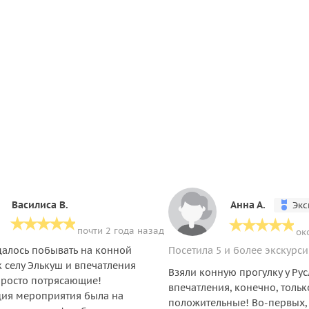
Василиса В.
Анна А.
Экс
почти 2 года назад
ок
далось побывать на конной
Посетила 5 и более экскурс
к селу Элькуш и впечатления
Взяли конную прогулку у Рус
просто потрясающие!
впечатления, конечно, тольк
ия мероприятия была на
положительные! Во-первых,