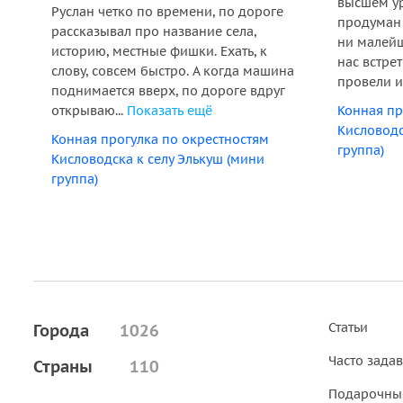
высшем ур
Руслан четко по времени, по дороге
продуман 
рассказывал про название села,
ни малейш
историю, местные фишки. Ехать, к
нас встре
слову, совсем быстро. А когда машина
провели ин
поднимается вверх, по дороге вдруг
открываю...
Показать ещё
Конная пр
Кисловодс
Конная прогулка по окрестностям
группа)
Кисловодска к селу Элькуш (мини
группа)
Статьи
Города
1026
Часто зада
Страны
110
Подарочны