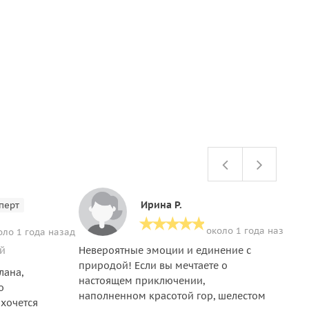
Ирина Р.
перт
около 1 года назад
оло 1 года назад
ий
Невероятные эмоции и единение с
Ок
природой! Если вы мечтаете о
за
лана,
настоящем приключении,
По
о
наполненном красотой гор, шелестом
вд
 хочется