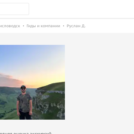
исловодск
Гиды и компании
Руслан Д.