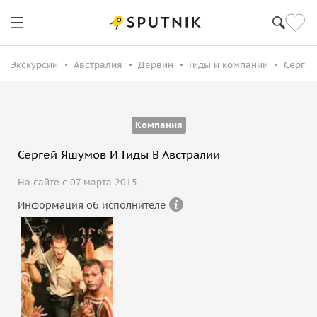
Экскурсии
Австралия
Дарвин
Гиды и компании
Сергей
Компания
Сергей Яшумов И Гиды В Австралии
На сайте с 07 марта 2015
Информация об исполнителе