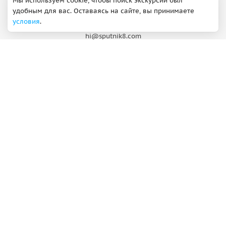
Мы используем cookie, чтобы поиск экскурсий был
Поддержка
удобным для вас. Оставаясь на сайте, вы принимаете
условия
.
ВКонтакте
Max
hi@sputnik8.com
Добавить экскурсию
О компании
Партнерская программа
Правовая информация
Вакансии
Реквизиты
Контакты
©
2012 - 2026
ООО "Спутник"
Сделано в Петербурге