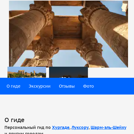
+38 фото
О гиде
Экскурсии
Отзывы
Фото
О гиде
Персональный гид по
Хургаде
,
Луксору
,
Шарм-эль-Шейху
и другим городам