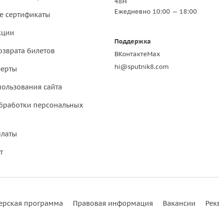
48Н
Ежедневно 10:00 — 18:00
е сертификаты
кции
Поддержка
озврата билетов
ВКонтакте
Max
hi@sputnik8.com
ферты
пользования сайта
бработки персональных
платы
т
ерская программа
Правовая информация
Вакансии
Рек