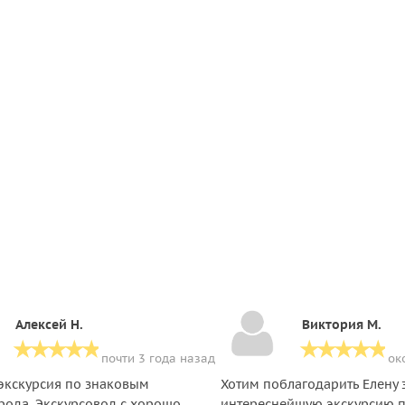
Алексей Н.
Виктория М.
почти 3 года назад
ок
экскурсия по знаковым
Хотим поблагодарить Елену 
рода. Экскурсовод с хорошо
интереснейшую экскурсию 