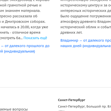
ной грамотной речью и
историческому центру и за 
м знанием материала.
интересных исторических де
ересно рассказала об
Было ощущение погружения
 и Дмитровском соборах.
атмосферу древнего Владим
началась в 20.00, когда уже
исторический облик и собы
мнеть - отличное время
древних лет.
мотреть ба...
Показать ещё
Владимир — от далекого пр
— от далекого прошлого до
наших дней (индивидуальна
й (индивидуальная)
Санкт-Петербург
Санкт-Петербург, Большой пр. В.
ваемые вопросы