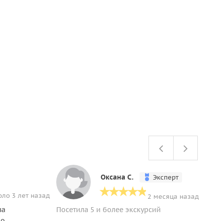
Оксана С.
Эксперт
оло 3 лет назад
2 месяца назад
за
Посетила 5 и более экскурсий
Эк
по
мн