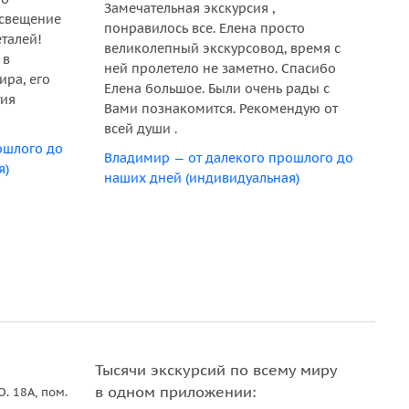
Замечательная экскурсия ,
освещение
ос
понравилось все. Елена просто
талей!
лю
великолепный экскурсовод, время с
 в
бе
ней пролетело не заметно. Спасибо
ира, его
Сп
Елена большое. Были очень рады с
тия
Вами познакомится. Рекомендую от
Вл
всей души .
на
ошлого до
Владимир — от далекого прошлого до
я)
наших дней (индивидуальная)
Тысячи экскурсий по всему миру
в одном приложении:
О. 18A, пом.