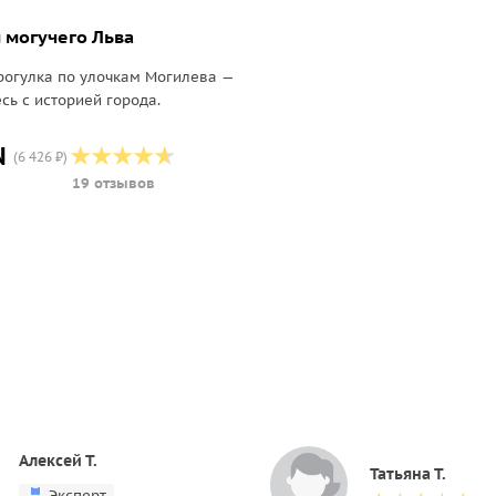
 могучего Льва
рогулка по улочкам Могилева —
сь с историей города.
N
(6 426 ₽)
19 отзывов
Алексей Т.
Татьяна Т.
Эксперт