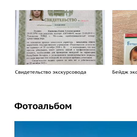
Свидетельство экскурсовода
Бейдж эк
Фотоальбом