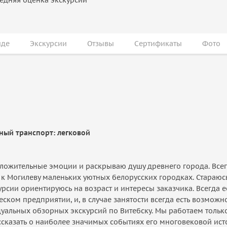
иде
Экскурсии
Отзывы
Сертификаты
Фото
чный транспорт: легковой
оложительные эмоции и раскрываю душу древнего города. Все
 к Могилеву маленьких уютных белорусских городках. Стараю
рсии ориентируюсь на возраст и интересы заказчика. Всегда 
ском предприятии, и, в случае занятости всегда есть возможн
уальных обзорных экскурсий по Витебску. Мы работаем тольк
казать о наиболее значимых событиях его многовековой исто