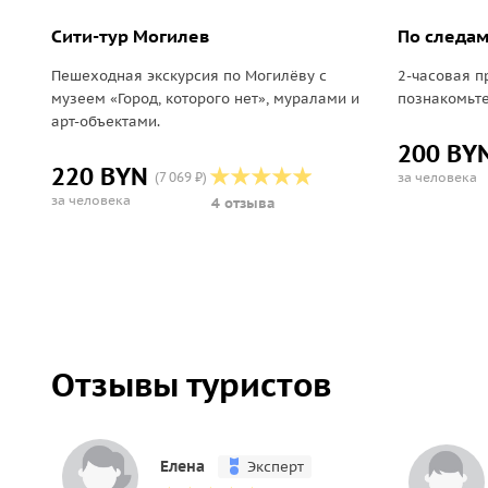
Сити-тур Могилев
По следам
Пешеходная экскурсия по Могилёву с
2-часовая п
музеем «Город, которого нет», муралами и
познакомьте
арт-объектами.
200 BY
220 BYN
(7 069 ₽)
за человека
за человека
4 отзыва
Отзывы туристов
Елена
Эксперт