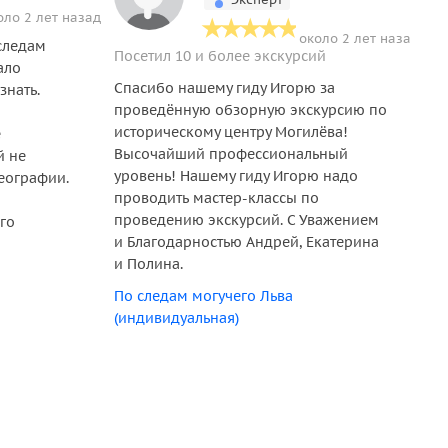
оло 2 лет назад
около 2 лет назад
следам
От
Посетил 10 и более экскурсий
ало
с 
Спасибо нашему гиду Игорю за
знать.
Ел
проведённую обзорную экскурсию по
ве
историческому центру Могилёва!
е
ег
Высочайший профессиональный
й не
ин
уровень! Нашему гиду Игорю надо
географии.
По
проводить мастер-классы по
(и
проведению экскурсий. С Уважением
го
и Благодарностью Андрей, Екатерина
и Полина.
По следам могучего Льва
(индивидуальная)