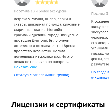
Посетила 10 и более экскурсий
Посетил 3
Встреча у Ратуши, Днепр, парки и
К сожален
скверы, шикарная природа, красивые
экскурсию
старинные здания. Могилёв -
экскурсов
красивый древний город! Экскурсию
человека,
проводил Дмитрий. Было очень
его истор
интересно и познавательно! Время
услышали 
пролетело незаметно. Погода
местах, н
поменялась несколько раз. Но это
факты, св
никак не повлияло на настрое...
результате
Показать ещё
По следам
Сити-тур Могилев (мини группа)
(индивиду
Лицензии и сертификаты