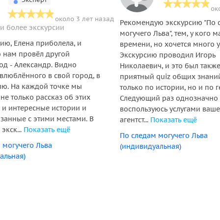
ок
около 3 лет назад
Рекомендую экскурсию "По 
 и более экскурсии
могучего Льва", тем, у кого м
ию, Елена приболела, и
времени, но хочется много у
 нам провёл другой
Экскурсию проводил Игорь
од - Александр. Видно
Николаевич, и это был такж
 влюблённого в свой город, в
приятный quiz общих знани
ию. На каждой точке мы
только по истории, но и по 
не только рассказ об этих
Следующий раз однозначно
о и интересные истории и
воспользуюсь услугами ваше
язанные с этими местами. В
агентст...
Показать ещё
 экск...
Показать ещё
По следам могучего Льва
 могучего Льва
(индивидуальная)
альная)