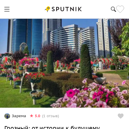
5.0
Зарема
(1 отзыв)
Грозный: от истории к будущему