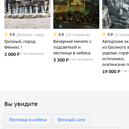
5.0
5.0
5.0
(Рейтинг гида)
(14 отзывов)
(2 отзы
Грозный, город
Вечерние мечети с
Авторская эк
Феникс !
подсветкой и
из Грозного 
лестница в небеса
ущелье, горя
2 000 ₽
за человека
источники,
3 300 ₽
за человека
осетинские 
19 000 ₽
за
Вы увидите
Лестница в небеса
Грозный-сити