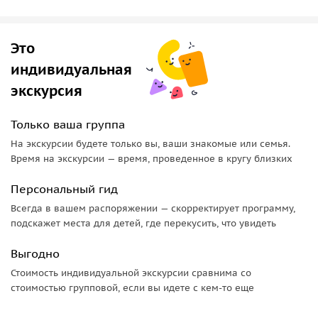
прошлое, купить сувениры, в том числе местные сладости
и традиционные чеченские украшения, по желанию
насладиться
национальной кухней
, а также, волшебным
Это
шоу фонтанов на Грозненском Море.
индивидуальная
Вам гарантирован
индивидуальный подход и гибкий
экскурсия
маршрут
в соответствии с вашими пожеланиями и
интересами. Будучи местной жительницей, я, безусловно,
Только ваша группа
могу поделиться информацией из первых рук и своим
На экскурсии будете только вы, ваши знакомые или семья.
опытом. Благодаря многолетнему опыту общения с
Время на экскурсии — время, проведенное в кругу близких
представителями разных стран, культур и верований, я
смогу помочь вам легко погрузиться в чеченскую культуру,
Персональный гид
а также познавательно и приятного провести время в
Всегда в вашем распоряжении — скорректирует программу,
Грозном в дружеской атмосфере.
подскажет места для детей, где перекусить, что увидеть
Добро пожаловать!
Выгодно
Стоимость индивидуальной экскурсии сравнима со
стоимостью групповой, если вы идете с кем-то еще