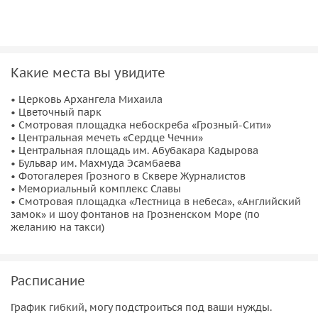
экскурсии вы сможете увидеть бывшее здание офиса
компании SHELL XIX века, разгадать тайну «Английского
замка», а также побывать в самом старинном здании
города, связанного с именем великого русского писателя
Какие места вы увидите
Л. Н. Толстого.
• Церковь Архангела Михаила
Начиная с XIX века Чечня пережила различные
• Цветочный парк
• Смотровая площадка небоскреба «Грозный-Сити»
трагические события
, в том числе военные. Так Грозный
• Центральная мечеть «Сердце Чечни»
после 1994 года лежал в руинах и был признан ООН
• Центральная площадь им. Абубакара Кадырова
наиболее разрушенным городом после Второй мировой
• Бульвар им. Махмуда Эсамбаева
• Фотогалерея Грозного в Сквере Журналистов
войны. С 2005 года, подобно Фениксу, он возродился из
• Мемориальный комплекс Славы
пепла и превратился в современный город с динамично
• Смотровая площадка «Лестница в небеса», «Английский
развивающейся экономикой и инвестиционным
замок» и шоу фонтанов на Грозненском Море (по
желанию на такси)
потенциалом.
Что вас ждёт?
Расписание
По маршруту вы сможете увидеть ряд
исторических
памятников и зданий
, заглянуть в их историческое
График гибкий, могу подстроиться под ваши нужды.