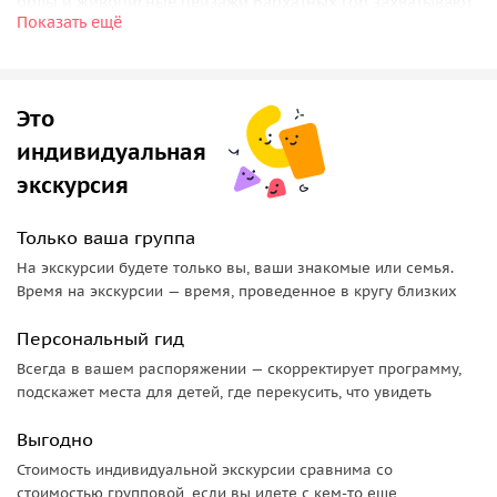
орлы и живописные пейзажи бархатных гор захватывают
Показать ещё
дух! А
чистые источники
на каждом шагу, в самый жаркий
день утолят жажду своей талой ледниковой водой.
Недалеко от озера находится
древний город Хой
, посетив
Это
который, мы погрузимся в историю этих мест. А бонусом
индивидуальная
для желающих — экскурсия к
Ноевому Ковчегу
!
экскурсия
Только ваша группа
На экскурсии будете только вы, ваши знакомые или семья.
Время на экскурсии — время, проведенное в кругу близких
Персональный гид
Всегда в вашем распоряжении — скорректирует программу,
подскажет места для детей, где перекусить, что увидеть
Выгодно
Стоимость индивидуальной экскурсии сравнима со
стоимостью групповой, если вы идете с кем-то еще