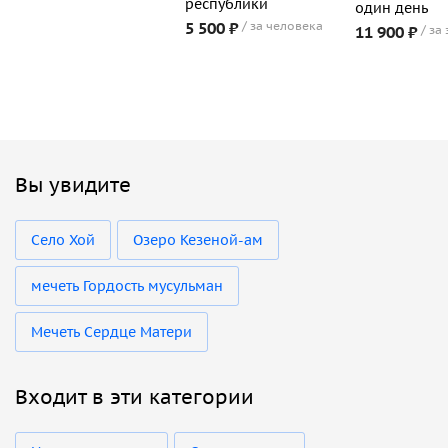
республики
один день
5 500 ₽
за человека
11 900 ₽
за
Вы увидите
Село Хой
Озеро Кезеной-ам
мечеть Гордость мусульман
Мечеть Сердце Матери
Входит в эти категории