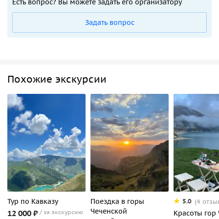
Есть вопрос? Вы можете задать его организатору
Задать вопрос
Похожие экскурсии
Тур по Кавказу
Поездка в горы
5.0
(4 отзы
Чеченской
12 000 ₽
за экскурсию
Красоты гор 