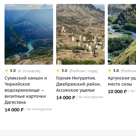
5.0
5.0
5.0
(6 отзывов)
(Рейтинг гида)
(Рейтин
Сулакский каньон и
Горная Ингушетия.
Аргунское у
Чиркейское
Джейрахский район.
место силы
водохранилище —
Ассинское ущелье
10 000 ₽
за
визитные карточки
14 000 ₽
за экскурсию
Дагестана
14 000 ₽
за экскурсию