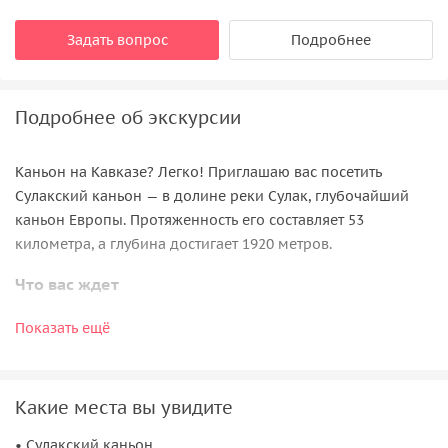
Задать вопрос
Подробнее
Подробнее об экскурсии
Каньон на Кавказе? Легко! Приглашаю вас посетить
Сулакский каньон — в долине реки Сулак, глубочайший
каньон Европы. Протяженность его составляет 53
километра, а глубина достигает 1920 метров.
Что вас ждет
Сулакский каньон в Дагестане представляет собой
Показать ещё
уникальное место, окруженное величественными горами
и потрясающей природой. Экскурсия в
Сулакский каньон
— это незабываемый опыт и возможность насладиться
Какие места вы увидите
красотой этого удивительного места.
• Сулакский каньон