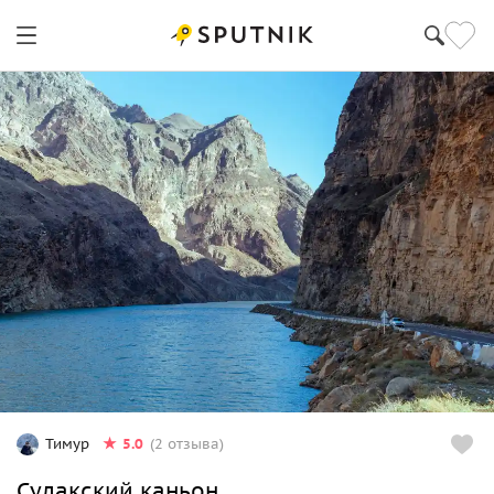
5.0
Тимур
(2 отзыва)
Сулакский каньон