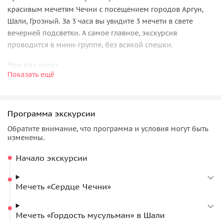
красивым мечетям Чечни c посещением городов Аргун,
Шали, Грозный. За 3 часа вы увидите 3 мечети в свете
вечерней подсветки. А самое главное, экскурсия
проводится в мини-группе, без всякой спешки.
Что вас ждет
Показать ещё
Наш маршрут пройдет через 3 города — Грозный, Шали и
Аргун. В Грозном мы посетим
мечеть «Сердце Чечни»
,
самую большую на Кавказе. Затем мы переберемся в
Программа экскурсии
Шали и побываем в самой большой мечети в Европе —
Обратите внимание, что программа и условия могут быть
«Гордость мусульман»
. Впечатляющих размеров мечеть
изменены.
облицована белоснежным мрамором с греческого
острова Тасос. Она поражает своей красотой как снаружи,
Начало экскурсии
так и внутри.
Мечеть «Сердце Чечни»
На закате солнца вы побываете в Аргуне и познакомитесь
с
мечетью «Сердце матери»
, выполненной в
ультрасовременном стиле хай-тек. Все гости республики
Мечеть «Гордость мусульман» в Шали