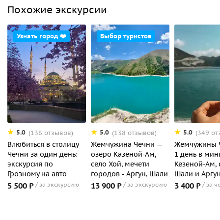
Похожие экскурсии
Узнать город ❤️
Выбор туристов
5.0
5.0
5.0
(136 отзывов)
(138 отзывов)
(349 от
Влюбиться в столицу
Жемчужина Чечни —
Жемчужины Ч
Чечни за один день:
озеро Казеной-Ам,
1 день в мин
экскурсия по
село Хой, мечети
Кезеной-Ам, 
Грозному на авто
городов - Аргун, Шали
Шали и Аргу
5 500 ₽
за экскурсию
13 900 ₽
за экскурсию
3 400 ₽
за ч