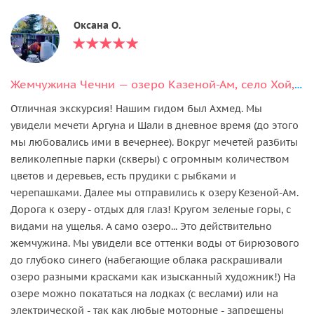
Оксана О.
Жемчужина Чечни — озеро Казеной-Ам, село Хой, мечети городов - Аргун, Шали
Отличная экскурсия! Нашим гидом был Ахмед. Мы
увидели мечети Аргуна и Шали в дневное время (до этого
мы любовались ими в вечернее). Вокруг мечетей разбиты
великолепные парки (скверы) с огромным количеством
цветов и деревьев, есть прудики с рыбками и
черепашками. Далее мы отправились к озеру Кезеной-Ам.
Дорога к озеру - отдых для глаз! Кругом зеленые горы, с
видами на ущелья. А само озеро... Это действительно
жемчужина. Мы увидели все оттенки воды от бирюзового
до глубоко синего (набегающие облака раскрашивали
озеро разными красками как изысканный художник!) На
озере можно покататься на лодках (с веслами) или на
электрической - так как любые моторные - запрещены