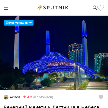
Стоит увидеть 👀
4.9
Ахмед
(87 отзывов)
Вечерний мечети и Лестница в Небеса