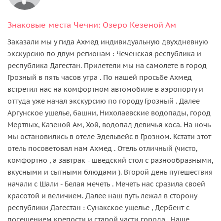
Знаковые места Чечни: Озеро Кезеной Ам
Заказали мы у гида Ахмед индивидуальную двухдневную
экскурсию по двум регионам : Чеченская республика и
республика Дагестан. Прилетели мы на самолете в город
Грозный в пять часов утра . По нашей просьбе Ахмед
встретил нас на комфортном автомобиле в аэропорту и
оттуда уже начал экскурсию по городу Грозный . Далее
Аргунское ущелье, башни, Нихолаевские водопады, город
Мертвых, Казеной Ам, Хой, водопад девичья коса. На ночь
мы остановились в отеле Эдельвейс в Грозном. Кстати этот
отель посоветовал нам Ахмед . Отель отличный (чисто,
комфортно , а завтрак - шведский стол с разнообразными,
вкусными и сытными блюдами ). Второй день путешествия
начали с Шали - Белая мечеть . Мечеть нас сразила своей
красотой и величием. Далее наш путь лежал в сторону
республики Дагестан : Сунакское ущелье , Дербент с
посещением крепости и старой части города . Наше