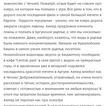
знакомство с Чечней. Пожалуй, отзыв будет не совсем про
озеро, на которое мы поехали с утра. Все дело в том, что в
дороге после посещения Шали и самой большой мечети в
Европе - Гордости мусульман - узнали, что на озеро дорога
закрыта сходом лавины. Ахмед предложил изменить
планы и поехать в Аргунское ущелье, о чем мы нисколько
не пожалели. Даже, наоборот, казалось, что виды в ущелье
были намного монументальнее. Заехали на Ушкалойские
башни в самом узком месте ущелья, посетили
Нихалойские водопады, вкусно (и бюджетно). пообедали
в кафе "Central park" в селе Шатой с видом на прекрасные
горы. И в заключении уже в вечерней подсветке
насладились красотой мечети в Аргуне. Ахмед влюбил нас
в Чечню! Доброжелательный, отзывчивый, он очень много
рассказал о Чечне, истории, достопримечательностях,
отвечал с готовностью и вниманием на любые вопросы! В
итоге мы затратили больше времени, чем запланировано.
Ахмед не торопил нас при осмотре
достопримечательностей. К конце экскурсии казалось, что