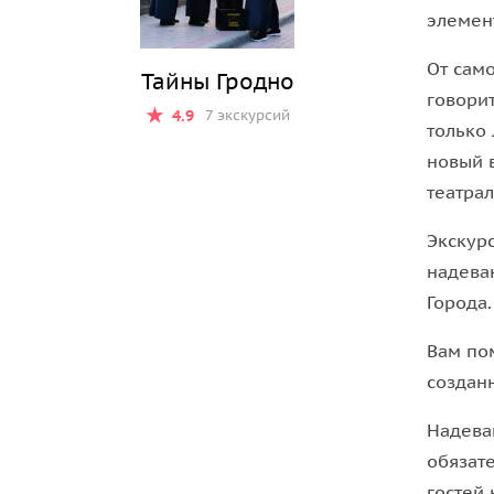
элемен
ждёт концерт органной музыки (30 минут).
От само
Тайны Гродно
говорит
4.9
7 экскурсий
только 
новый 
театра
Экскур
надева
Города.
Вам по
создан
Надева
обязате
гостей