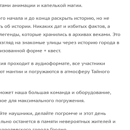
тами анимации и капелькой магии.
го начала и до конца раскрыть историю, но не
ь об истории. Никаких дат и избитых фактов, а
легенды, которые хранились в архивах веками. Это
взгляд на знакомые улицы через историю города в
лизованной форме + квест.
сия проходит в аудиоформате, все участники
ют мантии и погружаются в атмосферу Тайного
может наша большая команда и оборудование,
ное для максимального погружения.
йте наушники, делайте погромче и этот день
льно останется в памяти невероятных жителей и
 королевского города Гродно.