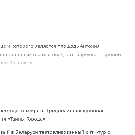
дцем которого является площадь Антония
 построенных в стиле позднего барокко — кривой
рец Валицких;
кого сада в Беларуси, где с XVIII века стоит
кс, первая зона отдыха в городе, которая
 легенды и секреты Гродно: инновационная
ия «Тайны Города».
, где находятся редкие иконы;
вый в Беларуси театрализованный сити-тур с
ая действующая сегодня в Беларуси. Здесь вас