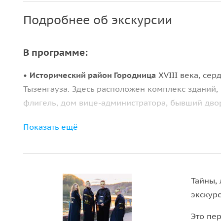
Подробнее об экскурсии
В программе:
•
Исторический район Городница
XVIII века, сер
Тызенгауза. Здесь расположен комплекс зданий,
флигель, дом вице-администратора, бывший дво
•
Парк Жилибера
— территория первого ботаничес
Показать ещё
здание действующего театра;
•
Уютная Швейцарская долина
— парковый компле
пролегает вдоль реки Городничанки;
Тайны,
экскурс
•
Прекрасный Кафедральный Покровский собор
Это пер
•
Неоготическая лютеранская кирха
— единственн