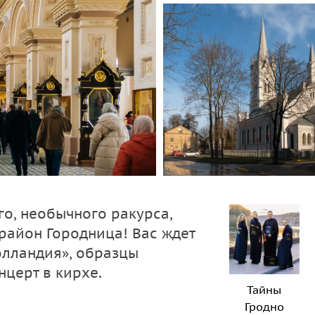
го, необычного ракурса,
район Городница! Вас ждет
олландия», образцы
нцерт в кирхе.
Тайны
Гродно