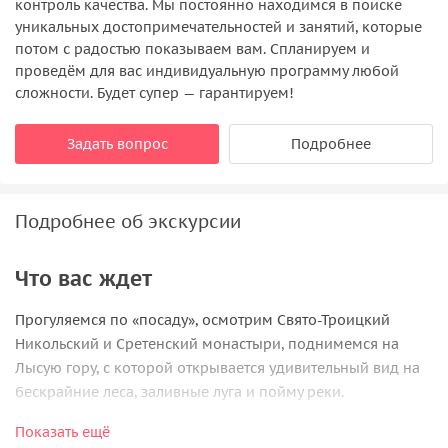
контроль качества. Мы постоянно находимся в поиске
уникальных достопримечательностей и занятий, которые
потом с радостью показываем вам. Спланируем и
проведём для вас индивидуальную программу любой
сложности. Будет супер — гарантируем!
Задать вопрос
Подробнее
Подробнее об экскурсии
Что вас ждет
Прогуляемся по «посаду», осмотрим Свято-Троицкий
Никольский и Сретенский монастыри, поднимемся на
Лысую гору, с которой открывается удивительный вид на
бескрайние леса, заливные луга и пойму реки.
Знаменский женский монастырь
Показать ещё