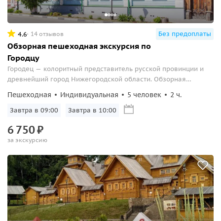
Без предоплаты
4.6
14 отзывов
Обзорная пешеходная экскурсия по
Городцу
Городец — колоритный представитель русской провинции и
древнейший город Нижегородской области. Обзорная
пешеходная экскурсия живо расскажет о его прошлом и
Пешеходная
Индивидуальная
5 человек
2 ч.
настоящем.
Завтра в 09:00
Завтра в 10:00
6
750
₽
за экскурсию