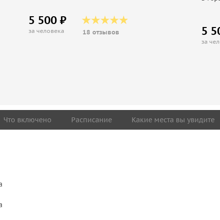
5 500 ₽
5 5
за человека
18 отзывов
за че
Что включено
Расписание
Какие места вы увидите
а
а