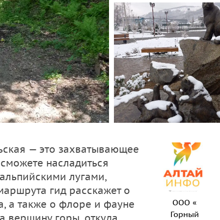
ьская — это захватывающее
 сможете насладиться
альпийскими лугами,
маршрута гид расскажет о
ООО «
а, а также о флоре и фауне
Горный
а вершину горы, откуда