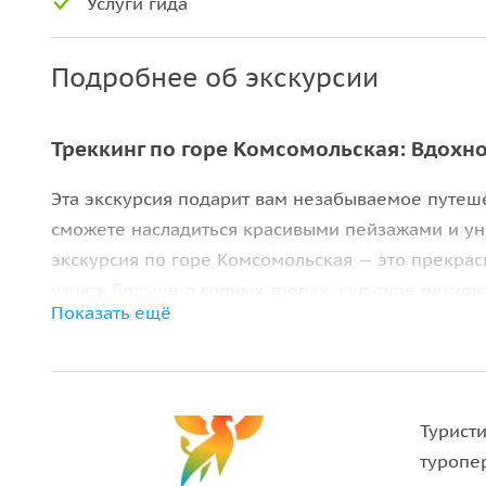
Услуги гида
Подробнее об экскурсии
Треккинг по горе Комсомольская: Вдох
Эта экскурсия подарит вам незабываемое путеше
сможете насладиться красивыми пейзажами и у
экскурсия по горе Комсомольская — это прекрас
узнать больше о горных тропах, культуре региона
Показать ещё
Маршрут начинается с подножия горы Комсомольс
особенностях и истории этой местности. В ходе 
откроют перед вами потрясающие виды на горн
вы увидите живописные альпийские луга, горные
Турист
следы дикой природы.
туропе