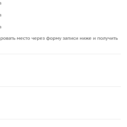
а
а
а
овать место через форму записи ниже и получить