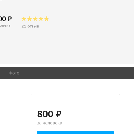
00 ₽
ловека
21 отзыв
Фото
800 ₽
за человека