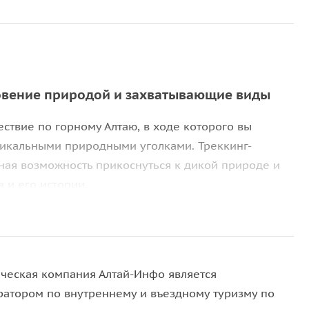
новение природой и захватывающие виды
ствие по горному Алтаю, в ходе которого вы
никальными природными уголками. Треккинг-
ная возможность прикоснуться к дикой природе и
 и его истории.
кая, где вам будет рассказано о географических
экскурсии вы будете двигаться по тропам, которые
ые вершины и окрестные долины. Вдоль маршрута
 ручьи и лесные массивы, а также возможные
ическая компания Алтай-Инфо является
ратором по внутреннему и въездному туризму по