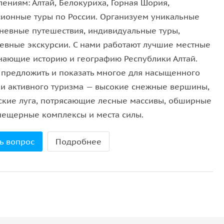
ениям: Алтай, Белокуриха, Горная Шория,
ко активное времяпрепровождение, но и
сионные туры по России. Организуем уникальные
елится знаниями о флоре и фауне Алтая, а также
невные путешествия, индивидуальные туры,
ути вы остановитесь в самых живописных местах,
евные экскурсии. С нами работают лучшие местные
р и уникальных природных ландшафтов.
знающие историю и географию Республики Алтай.
предложить и показать многое для насыщенного
ающий вид с вершины горы, который обязательно
 и активного туризма — высокие снежные вершины,
ентов путешествия. Эта треккинг-экскурсия
ские луга, потрясающие лесные массивы, обширные
ха, природы и тех, кто хочет увидеть Алтай с
 пещерные комплексы и места силы.
ь вопрос
Подробнее