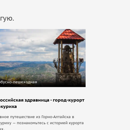
гую.
обусно-пешеходная
оссийская здравница - город-курорт
окуриха
вное путешествие из Горно-Алтайска в
уриху — познакомьтесь с историей курорта
ах.