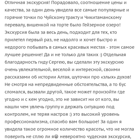
Отличная экскурсия! Порадовало, соотношение цены и
качества, за один день увидела все самые популярные и
горячие точки по Чуйскому тракту и Чикитаманскому
перевалу, вишенкой на торте было Гейзерное озеро!
Экскурсия была за весь день, подходит для тех, кто
прилетел первый раз, не надолго и хочет быстро и
недорого побывать в самых красивых местах - этом самое
лучшее решение! Да и не только для таких :) Отдельная
благодарность гиду Сергею, вы сделали эту экскурсию
очень увлекательной, веселой и интересной, своими
рассказами об истории Алтая, шуточки про «злых» духов!
Не смотря на непредвиденные обстоятельства, а то бус
сломался, вызвали другой, такое может произойти где
угодно и с кем угодно, это не зависит ни от кого, вы
нашли чем увлечь группу и держать ситуацию под
контролем, не теряя настроя :) это высокий уровень
профессионализма, спасибо вам большое! За один я
увидела такое огромное количество красоты, что не могла
поверить не сплю ли я😁 невероятно чудесная экскурсия,