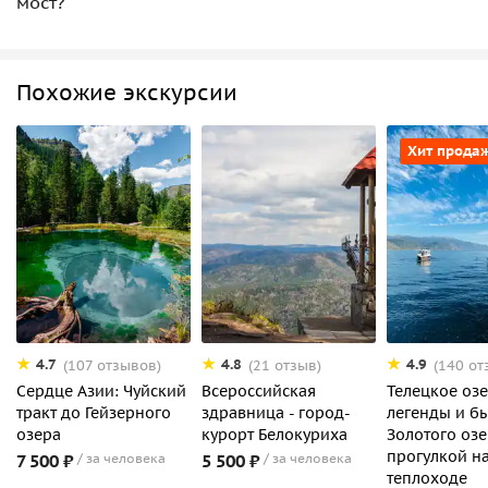
мост?
Похожие экскурсии
Хит прода
4.7
4.8
4.9
(107 отзывов)
(21 отзыв)
(140 от
Сердце Азии: Чуйский
Всероссийская
Телецкое озе
тракт до Гейзерного
здравница - город-
легенды и б
озера
курорт Белокуриха
Золотого озе
прогулкой н
7 500 ₽
за человека
5 500 ₽
за человека
теплоходе