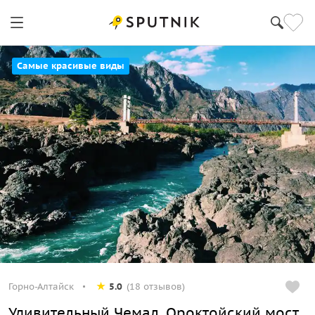
Самые красивые виды
Горно-Алтайск
5.0
(18 отзывов)
Удивительный Чемал, Ороктойский мост