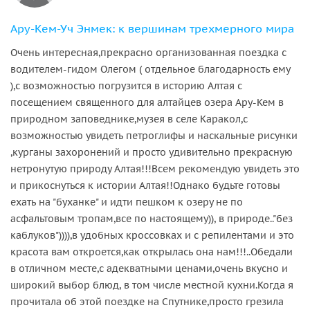
Ару-Кем-Уч Энмек: к вершинам трехмерного мира
Очень интересная,прекрасно организованная поездка с
водителем-гидом Олегом ( отдельное благодарность ему
),с возможностью погрузится в историю Алтая с
посещением священного для алтайцев озера Ару-Кем в
природном заповеднике,музея в селе Каракол,с
возможностью увидеть петроглифы и наскальные рисунки
,курганы захоронений и просто удивительно прекрасную
нетронутую природу Алтая!!!Всем рекомендую увидеть это
и прикоснуться к истории Алтая!!Однако будьте готовы
ехать на "буханке" и идти пешком к озеру не по
асфальтовым тропам,все по настоящему)), в природе.."без
каблуков")))),в удобных кроссовках и с репилентами и это
красота вам откроется,как открылась она нам!!!..Обедали
в отличном месте,с адекватными ценами,очень вкусно и
широкий выбор блюд, в том числе местной кухни.Когда я
прочитала об этой поездке на Спутнике,просто грезила