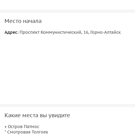
дальше, ведь впереди нас ждет Чемальская долина, с ее
уникальным лечебным климатом. Из
достопримечательностей вы посетите,
храм на о. Патмос
,
Место начала
пройдете по «козьей тропке».
Адрес:
​Проспект Коммунистический, 16, Горно-Алтайск
• Во второй части экскурсии Вы посетите смотровую
площадку близ с.Толгоек, Еландинские пороги,
Ороктойский мост. На обратном пути делаем остановку на
пасеке, где продегустируем алтайский мед.
Какие места вы увидите
• Остров Патмос
* Смотровая Толгоек