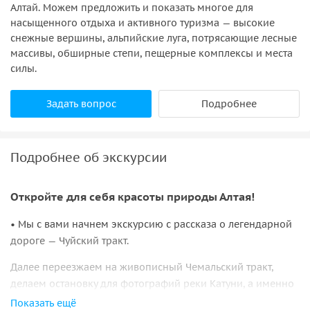
Алтай. Можем предложить и показать многое для
насыщенного отдыха и активного туризма — высокие
снежные вершины, альпийские луга, потрясающие лесные
массивы, обширные степи, пещерные комплексы и места
силы.
Задать вопрос
Подробнее
Подробнее об экскурсии
Откройте для себя красоты природы Алтая!
• Мы с вами начнем экскурсию с рассказа о легендарной
дороге — Чуйский тракт.
Далее переезжаем на живописный Чемальский тракт,
делаем остановку для фотографий реки Катуни, а именно
скал, которые образуют
«Зубы дракона»
. Двигаемся
Показать ещё