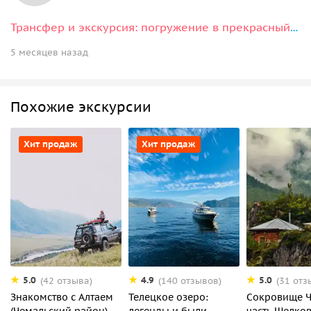
Трансфер и экскурсия: погружение в прекрасный Горный Алтай
5 месяцев назад
Похожие экскурсии
Хит продаж
Хит продаж
5.0
4.9
5.0
(42 отзыва)
(140 отзывов)
(31 отз
Знакомство с Алтаем
Телецкое озеро:
Сокровище 
(Чемальский район)
легенды и были
часть Шелков