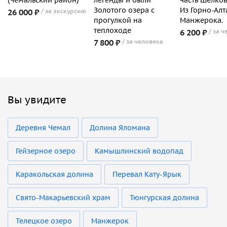
Золотого озера с
Из Горно-Алт
26 000 ₽
за экскурсию
прогулкой на
Манжерока.
теплоходе
6 200 ₽
за ч
7 800 ₽
за человека
Вы увидите
Деревня Чемал
Долина Яломана
Гейзерное озеро
Камышлинский водопад
Каракольская долина
Перевал Кату-Ярык
Свято-Макарьевский храм
Тюнгурская долина
Телецкое озеро
Манжерок