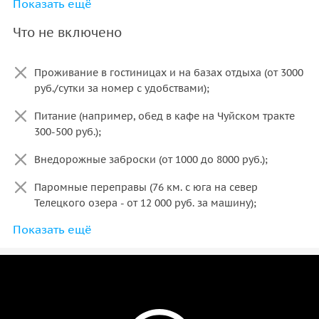
Показать ещё
Проживание в палатках и общественное снаряжение,
если на маршруте есть удаленные от цивилизации
Что не включено
локации.
Проживание в гостиницах и на базах отдыха (от 3000
руб./сутки за номер с удобствами);
Питание (например, обед в кафе на Чуйском тракте
300-500 руб.);
Внедорожные заброски (от 1000 до 8000 руб.);
Паромные переправы (76 км. с юга на север
Телецкого озера - от 12 000 руб. за машину);
Показать ещё
Дополнительные активности (катера, лошади,
рафтинг, воздушный шар и т.д. — от 500 до 30 000
руб.).