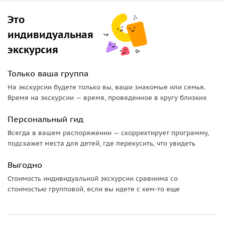
Пример программы на первый день
Это
Стартуем рано утром. Разомнемся прогулкой до
индивидуальная
Камышлинского водопада или доберемся до него на
экскурсия
моторафте по Катуни. Дальше держим путь на
живописный
Чуйский тракт
— одну из красивейших дорог
Только ваша группа
мира. Ощутим мощь Ильгуменского порога, полюбуемся
На экскурсии будете только вы, ваши знакомые или семья.
панорамой с
перевала Чике-Таман
, изучим петроглифы
Время на экскурсии — время, проведенное в кругу близких
святилища Калбак-Таш и помедитируем над слиянием Чуи
с Катунью. По пути заедем к Гейзеровому озеру
Персональный гид
удивительного цвета, а если поторопимся, успеем
Всегда в вашем распоряжении — скорректирует программу,
совершить заброску на знаменитый
«Алтайский Марс»
, к
подскажет места для детей, где перекусить, что увидеть
необычным ландшафтам красноватых оттенков. Вечером
Выгодно
заселимся на уютную турбазу или в глэмпинг, разведем
костер и будем делиться впечатлениями, накопленными
Стоимость индивидуальной экскурсии сравнима со
за этот день и предвкушать то, что ждет нас завтра.
стоимостью групповой, если вы идете с кем-то еще
Что можно делать в остальные дни на Алтае