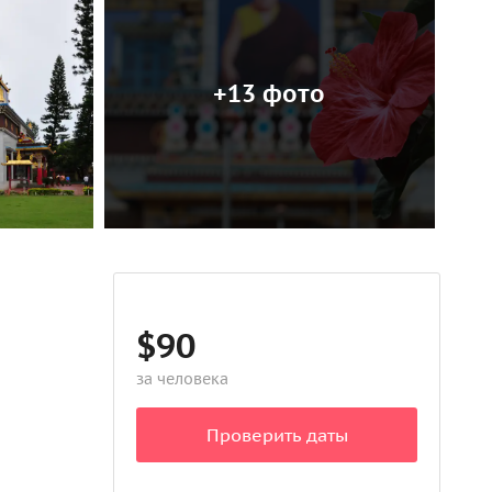
+13 фото
$90
за человека
Проверить даты