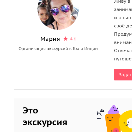
Живу в 
занима
и опыт
своё де
Продум
Мария
4.1
вниман
Организация экскурсий в Гоа и Индии
Отвечаю
путеше
Задат
Это
экскурсия