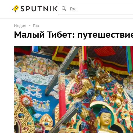
Индия
Гоа
Малый Тибет: путешестви