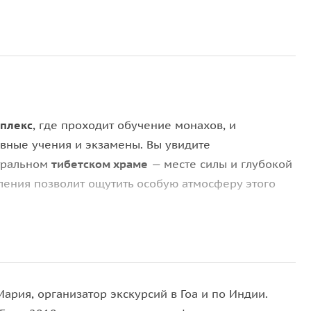
плекс
, где проходит обучение монахов, и
овные учения и экзамены. Вы увидите
тральном
тибетском храме
— месте силы и глубокой
ления позволит ощутить особую атмосферу этого
ность стать свидетелем красочной
буддийской
путешествие откроет для вас мир тибетского
тавив впечатления, которые останутся с вами на
Мария, организатор экскурсий в Гоа и по Индии.