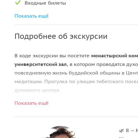
Входные билеты
Завтрак
Показать ещё
Подробнее об экскурсии
В ходе экскурсии вы посетите
монастырский ком
университетский зал
, в котором проводятся дух
повседневную жизнь буддийской общины в Цен
медитации. Прогулка по улицам тибетского посе
духовного центра.
Показать ещё
При благоприятных условиях у вас будет возмож
службы
с древними молитвами и ритуалами. Это 
буддизма во всей его глубине и подлинности, ос
долгое время.
🌿 Я — 