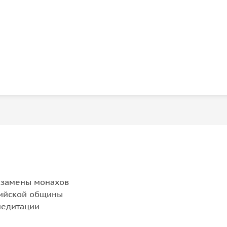
экзамены монахов
дийской общины
медитации