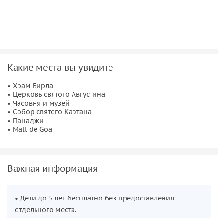
создадут полное ощущение, что вы перенеслись в Европу.
Нас ждёт обед в португальском ресторане и посещение
лавочки с органическими продуктами. Завершим день в
крупнейшем торговом центре штата —
Mall de Goa.
Какие места вы увидите
• Храм Бирла
• Церковь святого Августина
• Часовня и музей
• Собор святого Каэтана
• Панаджи
• Mall de Goa
Важная информация
• Дети до 5 лет бесплатно без предоставления
отдельного места.