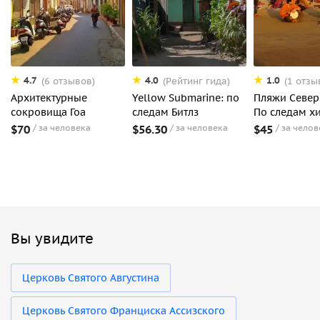
4.7
4.0
1.0
(6 отзывов)
(Рейтинг гида)
(1 отзы
Архитектурные
Yellow Submarine: по
Пляжи Северн
сокровища Гоа
следам Битлз
По следам х
$70
за человека
$56.30
за человека
$45
за челов
Вы увидите
Церковь Святого Августина
Церковь Святого Франциска Ассизского