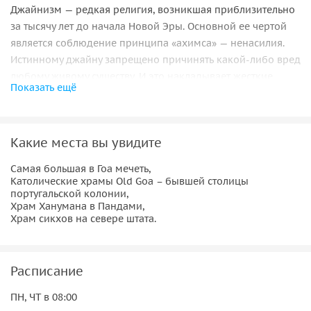
Джайнизм — редкая религия, возникшая приблизительно
за тысячу лет до начала Новой Эры. Основной ее чертой
является соблюдение принципа «ахимса» — ненасилия.
Истинному джайну запрещено причинять какой-либо вред
любому живому существу. И это накладывает жесткие
Показать ещё
ограничения на образ жизни последователей джайнизма.
Храм джайнов, который мы посетим, построен в Гоа
совсем недавно, но хорошо передает атмосферу и
Какие места вы увидите
настроение этого течения. По дороге наш гид расскажет
вам, зачем каждому джайну нужна метелочка и повязка
Самая большая в Гоа мечеть,
для рта, какие профессии запрещены для джайнов, и
Католические храмы Old Goa – бывшей столицы
почему некоторые из них ходят голыми.
португальской колонии,
Храм Ханумана в Пандами,
Храм сикхов на севере штата.
Зеленые воды
Мечеть Сафа Масджид в Понде по праву считается одной
из самых красивых в Гоа. К сожалению, большая часть
Расписание
комплекса была разрушена, а то, что мы увидим —
ПН, ЧТ в 08:00
восстановлено впоследствии. Визитной карточкой мечети