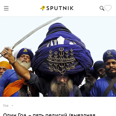
Гоа
Один Гоа – пять религий (выездная