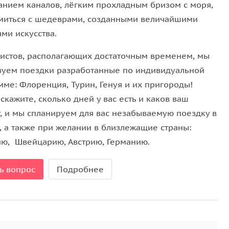
анием каналов, лёгким прохладным бризом с моря,
миться с шедеврами, созданными величайшими
ми искусства.
музея, дворца «Мадама», автомобильного музея
а). Возможна организации дегустаций вин
ристов, располагающих достаточным временем, мы
рин — промышленный город, здесь находятся
зуем поездки разработанные по индивидуальной
индустрии.
мме: Флоренция, Турин, Генуя и их пригороды!
скажите, сколько дней у вас есть и каков ваш
втомузеем в Европе. Насчитывает около 200
, и мы спланируем для вас незабываемую поездку в
ателей и 80 различных моделей со всего мира.
, а также при желании в близлежащие страны:
ъект в Турине в список лучших музеев мира.
ю, Швейцарию, Австрию, Германию.
средневековая крепость, с другой — имеет
ь вопрос
Подробнее
был организован музей древнего искусства и
сего мира.
и после Каирского и является одним из самых