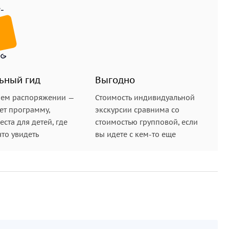
ьный гид
Выгодно
шем распоряжении —
Стоимость индивидуальной
ет программу,
экскурсии сравнима со
ста для детей, где
стоимостью групповой, если
что увидеть
вы идете с кем-то еще