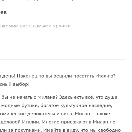
еев
накомим вас с самыми яркими
 христианскую реликвию-Туринскую Плащаницу.
 день! Наконец-то вы решили посетить Италию?
сный выбор!
бы не начать с Милана? Здесь есть всё, что душе
 модные бутики, богатое культурное наследие,
номические деликатесы и вина. Милан – также
 деловой Италии. Многие приезжают в Милан по
 Турине.
или за покупками. Имейте в виду, что мы свободно