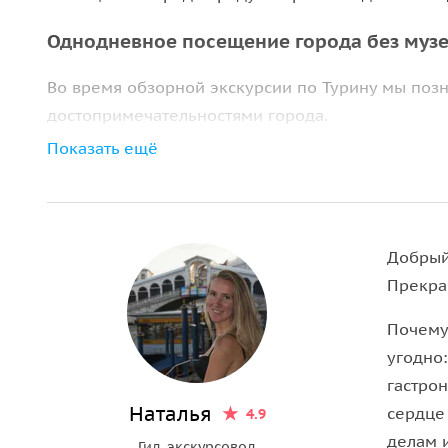
Однодневное посещение города без муз
Во время обзорной экскурсии по Турину мы поз
достопримечательностями города.
Показать ещё
Мы увидим:
• исторический центр города.
• собор Иоанна Крестителя, хранящего главную
Добрый
• церковь Святого Лаврентия.
Прекра
• Королевский дворец.
• дворец Мадама.
Почему 
• площадь Карла Aльбepта.
угодно:
• дворец Каpинианo.
гастро
• галереи Субауда и Субальпина.
Наталья
сердце
4.9
• церковь Сан Филиппо Нери — самую большую в
делам 
Гид-экскурсовод