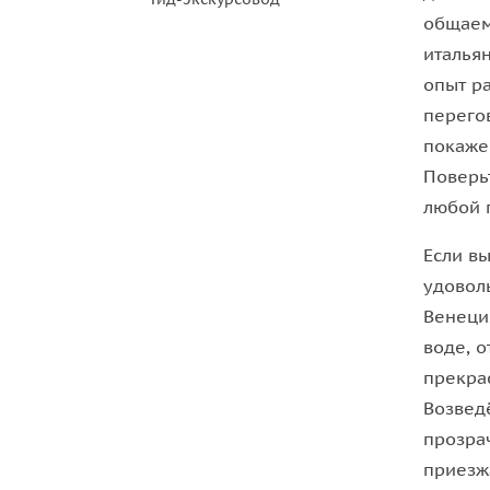
• цитадель.
общаем
• ворота в город Августа Тауринорум 29 г. до н. э.
италья
• башню Моле-Антонеллиана, символ Турина и о
опыт р
• площадь Bиктора Bенето.
перего
• собор Гран Мадре ди Дио.
покаже
• площадь Св. Карла и многие другие достоприм
Поверь
города Турина.
любой 
После экскурсии, следуя советам гида, вы смож
Если в
напитки Туринской кухни
, такие как:
удовол
Венеци
• вителло тоннато
воде, 
• аньолотти
прекра
• боллито или язык в зелёном соусе
Возвед
• напиток Бичерин или Вермут
прозра
• амаретти, баччи ди дама или савоярди
приезж
• в конце отведать наивкуснейшие джандуйотти