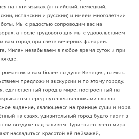
ся на пяти языках (английский, немецкий,
 Porta — Palatina,
нский, испанский и русский) и имеем многолетний
дин из самых любопытных музеев Кино.
аботы. Мы с радостью сопроводим вас на
ворах, а после трудового дня мы с удовольствием
м вам город при свете вечерних фонарей.
ечательности. Вы услышите легенды, мифы, тайны
те, Милан незабываем в любое время суток и при
погоде.
ете продегустировать
традиционные блюда и
ы романтик и вам более по душе Венеция, то мы с
ьствием предложим экскурсии и по этому городу.
я, единственный город в мире, построенный на
открывается перед путешественниками словно
сное видение, являющееся на границе суши и моря.
ённый на сваях, удивительный город будто парит в
чном воздухе над заливом. Туристы со всего мира
ают насладиться красотой её пейзажей,