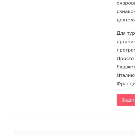
очаров
Однодневное посещение музеев Турина
ознако
деятеля
Исторический центр с посещением Египетского 
(который находится в списке лучших музеев мир
Для ту
Пьемонта. Турин — родина автомобилей FIAT. Ту
органи
предприятия автомобильной и аэрокосмической 
програ
Просто 
Автомобильный музей является самым крупным а
бюджет
транспортных средств, около двух десятков двиг
Италию
Британская газета «The Times» включила этот об
Франци
Дворец «Мадама» с одной стороны выглядит как 
Задат
классический стиль барокко. С 1934 года здесь 
является одним из богатейших представителей в
Египетский музей в Турине второй по значимост
посещаемых в мире.