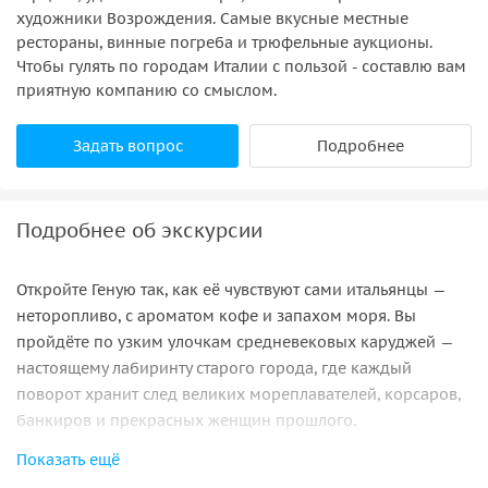
художники Возрождения. Самые вкусные местные
рестораны, винные погреба и трюфельные аукционы.
Чтобы гулять по городам Италии с пользой - составлю вам
приятную компанию со смыслом.
Задать вопрос
Подробнее
Подробнее об экскурсии
Откройте Геную так, как её чувствуют сами итальянцы —
неторопливо, с ароматом кофе и запахом моря. Вы
пройдёте по узким улочкам средневековых каруджей —
настоящему лабиринту старого города, где каждый
поворот хранит след великих мореплавателей, корсаров,
банкиров и прекрасных женщин прошлого.
Показать ещё
Прогулка проходит в формате живой беседы: без спешки,
с остановками по желанию, например — на чашечку