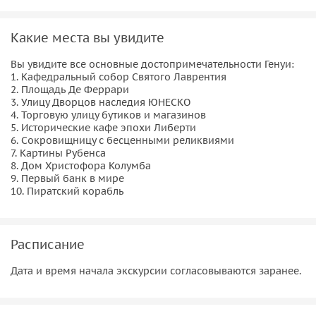
эспрессо. Мы заглянем в переулки «тёмного города», а
затем выйдем на широкую «золотую улицу» — главную
Какие места вы увидите
витрину Величественной Генуи, где дворцы, внесённые в
Вы увидите все основные достопримечательности Генуи:
список ЮНЕСКО, поражают своим блеском. Вы увидите
1. Кафедральный собор Святого Лаврентия
сокровища католического мира, услышите истории о
2. Площадь Де Феррари
дерзких приключениях и почувствуете вкус настоящей
3. Улицу Дворцов наследия ЮНЕСКО
4. Торговую улицу бутиков и магазинов
жизни — с фокаччей, песто и лёгким шорохом истории
5. Исторические кафе эпохи Либерти
под ногами.
6. Сокровищницу с бесценными реликвиями
7. Картины Рубенса
8. Дом Христофора Колумба
9. Первый банк в мире
10. Пиратский корабль
Расписание
Дата и время начала экскурсии согласовываются заранее.