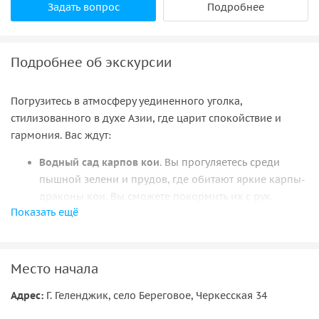
Задать вопрос
Подробнее
Подробнее об экскурсии
Погрузитесь в атмосферу уединенного уголка,
стилизованного в духе Азии, где царит спокойствие и
гармония. Вас ждут:
Водный сад карпов кои
. Вы прогуляетесь среди
пышной зелени и прудов, где обитают яркие карпы-
драконы кои. Вы сможете покормить их с рук,
Показать ещё
наслаждаясь красотой природы и тишиной, которая
помогает обрести внутренний покой. Узнаете о
символике этих удивительных рыб в восточной
культуре.
Место начала
Чайная церемония
. Примите участие в
Адрес:
Г. Геленджик, село Береговое, Черкесская 34
традиционной чайной церемонии. Каждый глоток
редких сортов китайского чая (Я Бао, Габа и других)