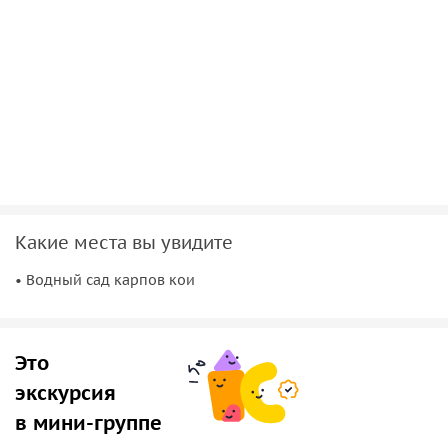
раскроет вам тайны древних традиций. Мы
расскажем об истории чайной культуры, ее
философии и значении в восточной мудрости. Во
время церемонии вы сможете загадать загадки и
побороться за символический приз — ключ к
исполнению желания.
Магия купели
. Окунитесь в кристально чистую воду
из подземного озера в уникальной купели. Эта
процедура подарит вам прилив вдохновения,
энергии и гармонии. Мы расскажем о свойствах
Какие места вы увидите
структурированной воды и продемонстрируем, как
• Водный сад карпов кои
поющая непальская чаша помогает усилить ее
целебные качества.
Фото
. Зафиксируйте свои впечатления в яркой
фотосессии на фоне экзотического сада, прудов и
Это
азиатских декораций. Эти снимки станут
экскурсия
прекрасным воспоминанием о вашем путешествии,
в мини-группе
наполненном светом и радостью.