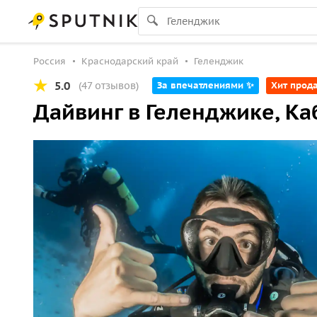
Россия
Краснодарский край
Геленджик
5.0
(47 отзывов)
За впечатлениями ✨
Хит прод
Дайвинг в Геленджике, К