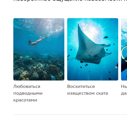
Любоваться
Восхититься
Ны
подводными
изяществом ската
да
красотами