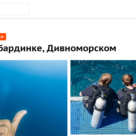
аж
абардинке, Дивноморском