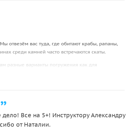
 Мы отвезём вас туда, где обитают крабы, рапаны,
инах среди камней часто встречаются скаты.
вам разные варианты погружения как для
ров. У вас будет возможность заняться
, провести ознакомительное погружение или
ятия CMAS, PADI, IANTD, а также организуем
 дело! Все на 5+! Инструктору Александру
сибо от Наталии.
инструктаж, подберём необходимое снаряжение,