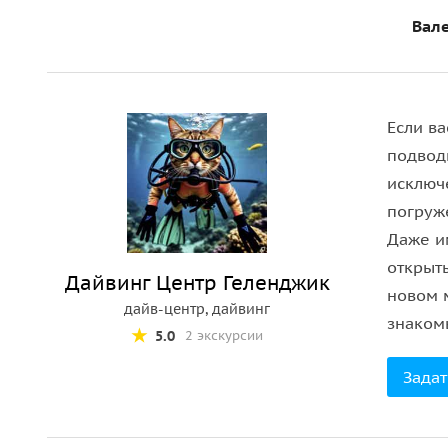
вместе погрузимся в воду (инструктор будет
Вале
Тур подходит для новичков и детей старше 1
Если ва
подвод
исключ
погруже
Даже и
открыть
Дайвинг Центр Геленджик
новом 
дайв-центр, дайвинг
знаком
5.0
2 экскурсии
Задат