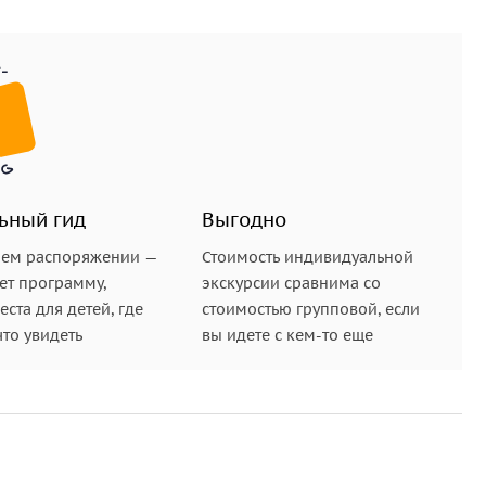
ьный гид
Выгодно
шем распоряжении —
Стоимость индивидуальной
ет программу,
экскурсии сравнима со
ста для детей, где
стоимостью групповой, если
что увидеть
вы идете с кем-то еще