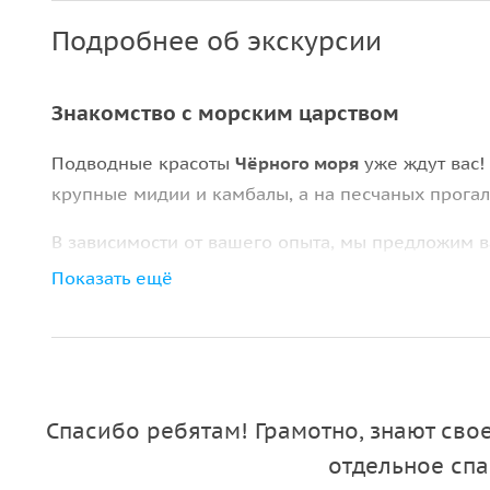
Подробнее об экскурсии
Знакомство с морским царством
Подводные красоты
Чёрного моря
уже ждут вас!
крупные мидии и камбалы, а на песчаных прогал
В зависимости от вашего опыта, мы предложим 
начинающих, так и для сертифицированных дайве
Показать ещё
снорклингом, или поплавать с трубкой и маской
ныряние для детей. Кроме того, мы проводим зан
ночные погружения.
Подготовка к погружению:
Спасибо ребятам! Грамотно, знают свое
отдельное спа
Дайвинг пройдет безопасно: мы проведем 