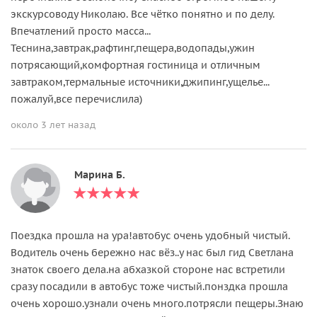
экскурсоводу Николаю. Все чётко понятно и по делу.
Впечатлений просто масса...
Теснина,завтрак,рафтинг,пещера,водопады,ужин
потрясающий,комфортная гостиница и отличным
завтраком,термальные источники,джипинг,ущелье...
пожалуй,все перечислила)
около 3 лет назад
Марина Б.
Поездка прошла на ура!автобус очень удобный чистый.
Водитель очень бережно нас вёз..у нас был гид Светлана
знаток своего дела.на абхазкой стороне нас встретили
сразу посадили в автобус тоже чистый.понздка прошла
очень хорошо.узнали очень много.потрясли пещеры.Знаю