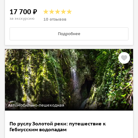
транспорте до остановки «Олимпийский парк»: автобус
№124с от ж/д вокзала Сочи, автобус №100 от ж/д вокзала
17 700 ₽
Адлера, автобус №57 от ул. Ленина (Адлер) или на
за экскурсию
10 отзывов
электричке до остановки Олимпийский парк.
Подробнее
Свободное время в Сочи-парке до отправления из Сочи в
20:30-21:00. Необходимо будет согласовать его с
экскурсоводом.
•
Возвращение в Геленджик в 3:00-4:00.
Автомобильно-пешеходная
По руслу Золотой реки: путешествие к
Гебиусским водопадам