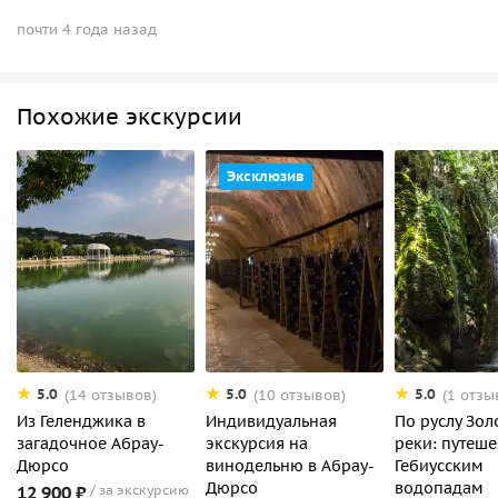
почти 4 года назад
Похожие экскурсии
Эксклюзив
5.0
5.0
5.0
(14 отзывов)
(10 отзывов)
(1 отзы
Из Геленджика в
Индивидуальная
По руслу Зол
загадочное Абрау-
экскурсия на
реки: путеше
Дюрсо
винодельню в Абрау-
Гебиусским
Дюрсо
водопадам
12 900 ₽
за экскурсию