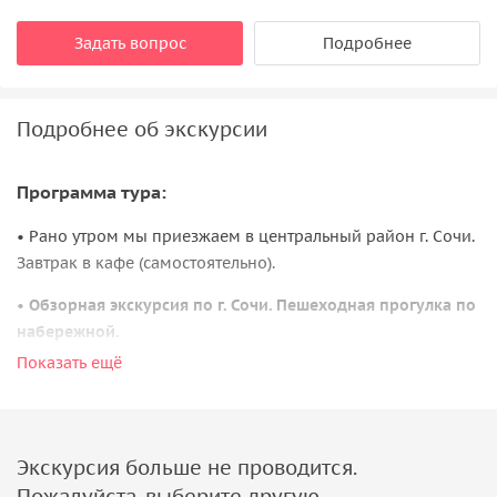
Задать вопрос
Подробнее
Подробнее об экскурсии
Программа тура:
• Рано утром мы приезжаем в центральный район г. Сочи.
Завтрак в кафе (самостоятельно).
•
Обзорная экскурсия по г. Сочи. Пешеходная прогулка по
набережной.
Храм нерукотворного образа Христа Cпасителя.
Показать ещё
В 2011 году в непосредственной близости от места
строительства храма Нерукотворного Образа Христа
Спасителя, археологи РАН обнаружили остатки древнего
Экскурсия больше не проводится.
византийского храма VIII-IX веков! В алтаре, под полом
Пожалуйста, выберите другую.