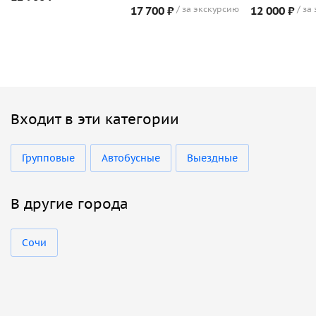
17 700 ₽
за экскурсию
12 000 ₽
за
Входит в эти категории
Групповые
Автобусные
Выездные
В другие города
Сочи