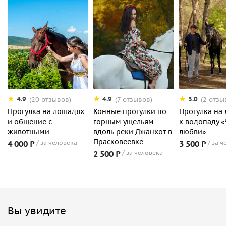
4.9
4.9
3.0
(20 отзывов)
(7 отзывов)
(2 отзы
Прогулка на лошадях
Конные прогулки по
Прогулка на
и общение с
горным ущельям
к водопаду 
животными
вдоль реки Джанхот в
любви»
Прасковеевке
4 000 ₽
за человека
3 500 ₽
за ч
2 500 ₽
за человека
Вы увидите