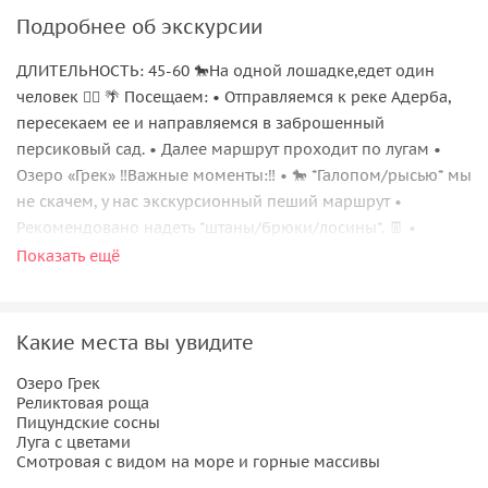
Подробнее об экскурсии
ДЛИТЕЛЬНОСТЬ: 45-60 🐎На одной лошадке,едет один
человек ☝🏼 🌴 Посещаем: • Отправляемся к реке Адерба,
пересекаем ее и направляемся в заброшенный
персиковый сад. • ⁠Далее маршрут проходит по лугам •
⁠Озеро «Грек» ‼️Важные моменты:‼️ • 🐎 *Галопом/рысью* мы
не скачем, у нас экскурсионный пеший маршрут •
Рекомендовано надеть *штаны/брюки/лосины*. 👖 •
Обязательно, *закрытая обувь без платформы*
Показать ещё
Какие места вы увидите
Озеро Грек
Реликтовая роща
Пицундские сосны
Луга с цветами
Смотровая с видом на море и горные массивы