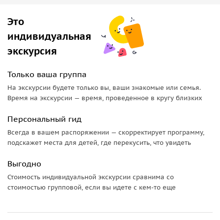
продукта. Вино Мысхако выбирают и для дорогих
Это
роскошных приемов, и для размеренных бесед за
ужином. Вас ждет увлекательный рассказ о производстве
индивидуальная
вина от сбора винограда до цеха маркировки и выпуска
экскурсия
готовой продукции, Вы узнаете как связана судьба
Леонида Ильича Брежнева с винодельней и кто такой
Только ваша группа
«колдун».
На экскурсии будете только вы, ваши знакомые или семья.
Время на экскурсии — время, проведенное в кругу близких
Персональный гид
Всегда в вашем распоряжении — скорректирует программу,
подскажет места для детей, где перекусить, что увидеть
Выгодно
Стоимость индивидуальной экскурсии сравнима со
стоимостью групповой, если вы идете с кем-то еще