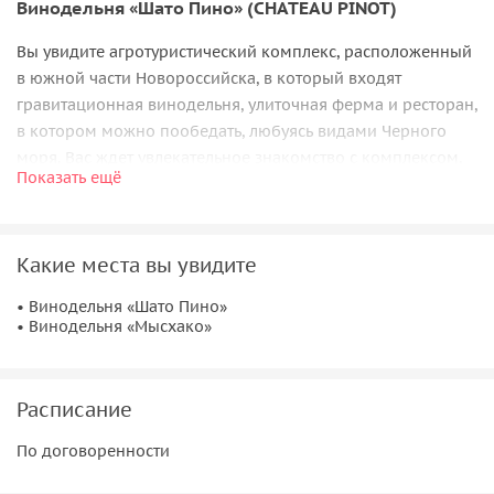
Винодельня «Шато Пино» (CHATEAU PINOT)
Вы увидите агротуристический комплекс, расположенный
в южной части Новороссийска, в который входят
гравитационная винодельня, улиточная ферма и ресторан,
в котором можно пообедать, любуясь видами Черного
моря. Вас ждет увлекательное знакомство с комплексом,
Показать ещё
дегустация вин и улиток с собственной улиточной фермы.
Вы узнаете, что такое гравитационная винодельня, какие
улитки съедобные и к какому вину их подают. Вас
Какие места вы увидите
прокатят по виноградникам и Вы воочию увидите разные
сорта виноградной лозы.
• Винодельня «Шато Пино»
• Винодельня «Мысхако»
Винодельня «Мысхако»
«Мысхако» — одно из старейших винодельческих
предприятий страны, старше Абрау-Дюрсо. Более ста лет
Расписание
винодельня радует поклонников изысканных напитков
По договоренности
прекрасным вином. С момента образования и до
сегодняшнего дня «Мысхако» остается эталоном качества