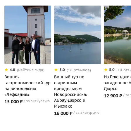
4.8
5.0
5.0
(Рейтинг гида)
(16 отзывов)
(14 отз
Винно-
Винный тур по
Из Геленджик
гастрономический тур
старинным
загадочное 
на винодельню
винодельням
Дюрсо
«Лефкадия»
Новороссийска:
12 900 ₽
за
Абрау-Дюрсо и
15 000 ₽
за экскурсию
Мысхако
16 000 ₽
за экскурсию