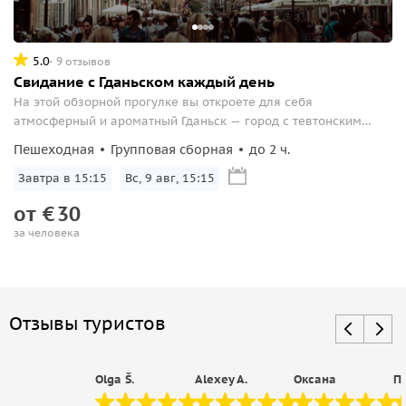
5.0
9 отзывов
Свидание с Гданьском каждый день
На этой обзорной прогулке вы откроете для себя
атмосферный и ароматный Гданьск — город с тевтонским
прошлым и пряничным характером.
Пешеходная
Групповая сборная
до 2 ч.
Завтра в 15:15
Вс, 9 авг, 15:15
от
€
30
за человека
Отзывы туристов
Olga Š.
Alexey A.
Оксана
Па