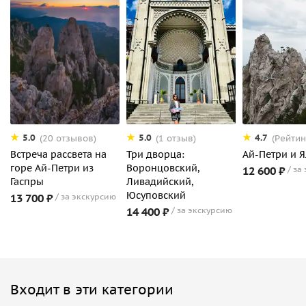
5.0
5.0
4.7
(20 отзывов)
(1 отзыв)
(Рейтин
Встреча рассвета на
Три дворца:
Ай-Петри и Я
горе Ай-Петри из
Воронцовский,
12 600 ₽
за
Гаспры
Ливадийский,
Юсуповский
13 700 ₽
за экскурсию
14 400 ₽
за экскурсию
Входит в эти категории