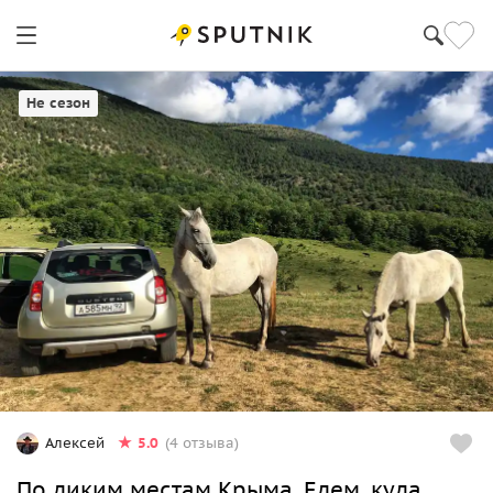
Не сезон
5.0
Алексей
(4 отзыва)
По диким местам Крыма. Едем, куда