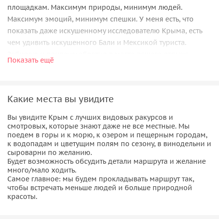
площадкам. Максимум природы, минимум людей.
Максимум эмоций, минимум спешки. У меня есть, что
показать даже искушенному исследователю Крыма, есть
чем удивить искушенного Бали и Мексикой туриста.
Забираю и привожу обратно в место вашего отдыха.
Показать ещё
Какие места вы увидите
Вы увидите Крым с лучших видовых ракурсов и
смотровых, которые знают даже не все местные. Мы
поедем в горы и к морю, к озером и пещерным городам,
к водопадам и цветущим полям по сезону, в винодельни и
сыроварни по желанию.
Будет возможность обсудить детали маршрута и желание
много/мало ходить.
Самое главное: мы будем прокладывать маршрут так,
чтобы встречать меньше людей и больше природной
красоты.