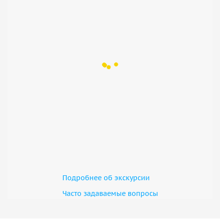
Рица. По пути мы насладимся местными винами Абхазии
и попробуем вкусный горный мёд.
Каждый наш гид индивидуален, со своим чувством юмора
и профессионализмом. Мы с радостью расскажем вам об
обычаях, традициях и культуре страны Души. Подарим
уйму впечатлений и не забываемых эмоций,
прислушиваясь к вашим пожеланиям и предпочтениям.
Мы постараемся показать вам эту страну такой, как видим
ее мы.
Подробнее об экскурсии
Часто задаваемые вопросы