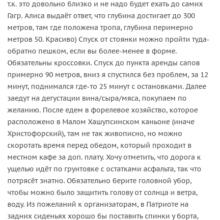
т.к. это довольно близко и не надо будет ехать до самих
Гагр. Алиса выдаёт ответ, что глубина достигает до 300
метров, там где положена тропа, глубина перимерно
метров 50. Красиво) Спуск от стоянки можно пройти туда-
обратно пешком, если вы более-менее в форме.
Обязательны кроссовки. Спуск до пункта аренды сапов
примерно 90 метров, вниз я спустился без проблем, за 12
минут, поднимался где-то 25 минут с остановками. Далее
заедут на дегустации вина/сыра/мяса, покупаем по
желанию. После едем в форелевое хозяйство, которое
расположено в Малом Хашупсинском каньоне (иначе
Христофорский), там не так живописно, но можно
скоротать время перед обедом, который проходит в
местном кафе за доп. плату. Хочу отметить, что дорога к
ущелью идёт по грунтовке с остатками асфальта, так что
потрясёт знатно. Обязательно берите головной убор,
чтобы можно было защитить голову от солнца и ветра,
воду. Из пожеланий к организаторам, в Патриоте на
задних сиденьях хорошо бы поставить спинки у борта,