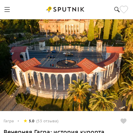
Гагра
5.0
(53 отзыва)
Вечерняя Гагра: история курорта,