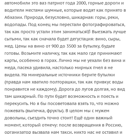
автомобили это ваз патриот года 2000, горные дороги и
водители местами шумные, которые водят как принято в
Абхазии. Природа, безусловно, шикарная: горы, реки,
водопады. Под конец мы перестали фотографироваться,
так как просто устали этим заниматься🤣 Выезжать лучше
сытыми, так как сначала будет дегустация: вино, сыры,
мед. Цены на вино от 900 до 3500 за бутылку, будьте
готовы. Возьмите наличку, так как мало где принимают
карты, особенно в горах. Лично мы не уехали без вина и
меда, пасека удивила, настолько мирных пчел я не
видела. На минеральные источники берите бутылки
(правда нам хватило полторашки, так как привкус воды
понравится не каждому). Дорога до лугов долгая, но вид
там шикарный. По пути будет возможность и поесть и
перекусить. Но я бы посоветовала взять то, что можно
пожевать (выпечка, фрукты). В целом мы с мужем
довольны, съездить точно стоит! Ещё один важный
момент, который отмечу: после возвращения в Россию,
организатор вызвала нам такси, никто нас не оставил и