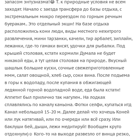
запасом энтузиазма!😂 Т. к природные условия не всем
заходят. Начало с заезда трансфера до базы отдыха, с
экстремальным микро переездом по горным речным
буеракам.. Это отдельный экшн! На базе отдыха
расположились кони люди, виды местного нехитрого
развлечения, мини тарзанки, качели, тир арбалет, зиплайн,
лежанки, где-то гамаки висят, удочки для рыбалки. Под
крышей столовая, кстати кормили Думала не будет
никакой еды, а тут целая столовая на природе.. Вкусный
шашлык большие куски, сочные свежеприготовленные
ммм, салат овощной, хлеб сыр, соки вина. После подьема
в горы к водопаду, после купания в обжигающей
ледянной горной водопадной воде, еда была кстати!
Аппетит был прилично так нагулен.. На лодках
сплавлялись по каналу каньона. Фотки селфи, купаться итд
Канал небольшой 15-20 м. Далее делай что хочешь Коней
или лук натягивай, или по очереди или всё сразу. Или
баклуши бей, дыши, лежи медитируй! Вообщем круто
отдохнули)☺️ Кого-то на выходе развезло от винца резко,