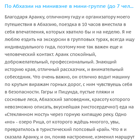
По Абхазии на минивэне в мини-группе (до 7 человек)
Благодаря Араику, отличному гиду и организатору моего
путешествия в Абхазию, поездка в 10 часов вместила в
себя впечатления, которых хватило бы и на неделю. Я не
люблю ездить на экскурсии в групповых турах, всегда ищу
индивидуального гида, поэтому мне так важен еще и
человеческий контакт. Араик спокойный,
доброжелательный, профессиональный. Знающий
историю края, отличный рассказчик, и внимательный
собеседник. Что очень важно, он отлично водит машину
по крутым виражам горных дорог, с ним чувствуешь себя
в безопасности. Гагры и Пицунда, пустые пляжи и
сосновые леса, Абхазский заповедник, красоту которого
невозможно описать, вкуснейшая (чистосердечно!) еда на
«Стеклянном мосту» через горную кипящую реку. Одно
«но» - озеро Рица, от которого ждёшь многого, увы,
превратилось в туристический попсовый «рай». Что я и
сказала Араику, и он, поняв настроение, изменил маршрут