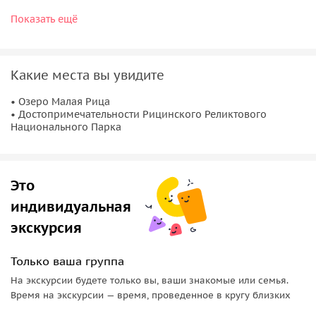
Распространена версия о том, что озеро было образовано
Показать ещё
в результате обвала части горы Пшегишха, который
перегородил сток вод, запрудив горную котловину. Вода
здесь очень прозрачная — видимость достигает 18 метров,
Какие места вы увидите
но купаться здесь нельзя,так как это место является
национальным парком.
• Озеро Малая Рица
• Достопримечательности Рицинского Реликтового
⠀
Национального Парка
А Вы слышали о Малой Рице? Поехали с нами!
Это
индивидуальная
экскурсия
Только ваша группа
На экскурсии будете только вы, ваши знакомые или семья.
Время на экскурсии — время, проведенное в кругу близких