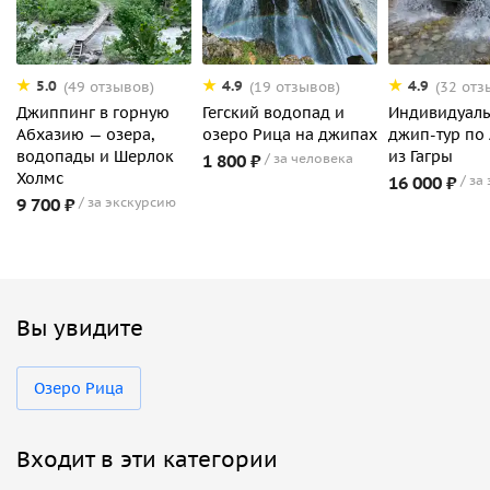
5.0
4.9
4.9
(49 отзывов)
(19 отзывов)
(32 отз
Джиппинг в горную
Гегский водопад и
Индивидуал
Абхазию — озера,
озеро Рица на джипах
джип-тур по
водопады и Шерлок
из Гагры
1 800 ₽
за человека
Холмс
16 000 ₽
за
9 700 ₽
за экскурсию
Вы увидите
Озеро Рица
Входит в эти категории