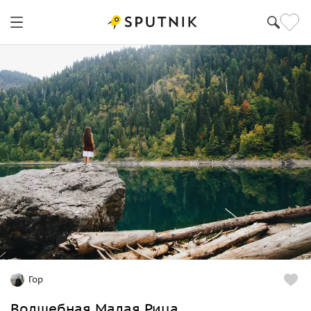
Гор
Волшебная Малая Рица