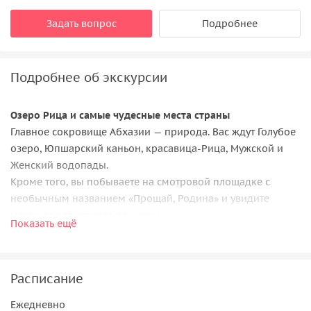
Задать вопрос
Подробнее
Подробнее об экскурсии
Озеро Рица и самые чудесные места страны
Главное сокровище Абхазии — природа. Вас ждут Голубое
озеро, Юпшарский каньон, красавица-Рица, Мужской и
Женский водопады.
Кроме того, вы побываете на смотровой площадке с
необычным названием «Прощай, Родина» и увидите
место, где сливаются две реки.
Показать ещё
Сокровища Нового Афона
Вы посетите старинный монастырь, пещеру с
причудливыми сталактитами и красивейшую
Расписание
заброшенную железнодорожную станцию. Увидите
Ежедневно
водопад, прогуляетесь по живописному парку и