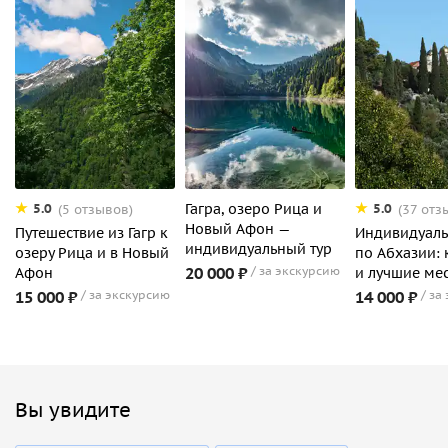
Гагра, озеро Рица и
5.0
5.0
(5 отзывов)
(37 отз
Новый Афон —
Путешествие из Гагр к
Индивидуаль
индивидуальный тур
озеру Рица и в Новый
по Абхазии:
20 000 ₽
за экскурсию
Афон
и лучшие ме
15 000 ₽
за экскурсию
14 000 ₽
за
Вы увидите