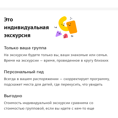
полюбуетесь озером с лебедями.
А мы расскажем, кто открыл Новоафонскую пещеру, какой
из апостолов проповедовал в Абхазии христианство и за
Это
какие заслуги наша страна попала в книгу рекордов
индивидуальная
Гиннеса.
экскурсия
Кроме того, вы продегустируете местные
гастрономические специалитеты: копченые сыры и мясо,
Только ваша группа
мед и вино. Мы расскажем, как их производят и чем они
На экскурсии будете только вы, ваши знакомые или семья.
полезны.
Время на экскурсии — время, проведенное в кругу близких
Персональный гид
Всегда в вашем распоряжении — скорректирует программу,
подскажет места для детей, где перекусить, что увидеть
Выгодно
Стоимость индивидуальной экскурсии сравнима со
стоимостью групповой, если вы идете с кем-то еще