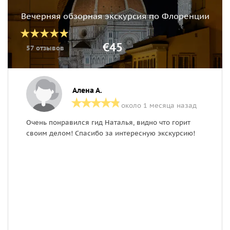
Вечерняя обзорная экскурсия по Флоренции
€45
57 отзывов
Алена А.
около 1 месяца назад
Очень понравился гид Наталья, видно что горит
К
своим делом! Спасибо за интересную экскурсию!
к