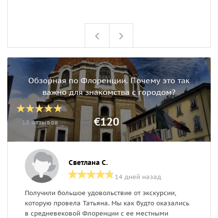
п
ч
Обзорная по Флоренции. Почему это так
важно для знакомства с городом?
€120
18 отзывов
Светлана С.
14 дней назад
Получили большое удовольствие от экскурсии,
Б
которую провела Татьяна. Мы как будто оказались
з
в средневековой Флоренции с ее местными
а