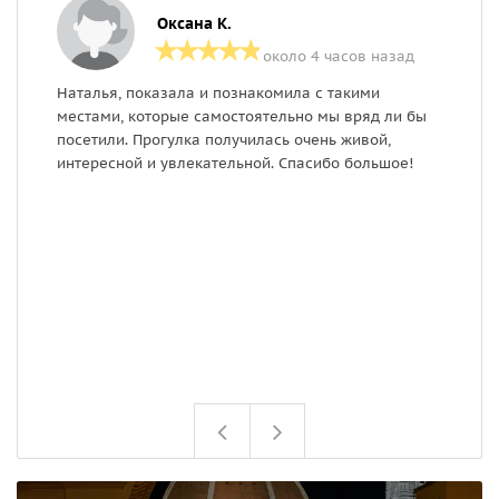
Оксана К.
около 4 часов назад
Наталья, показала и познакомила с такими
Э
местами, которые самостоятельно мы вряд ли бы
ч
посетили. Прогулка получилась очень живой,
д
интересной и увлекательной. Спасибо большое!
м
О
у
п
н
н
О