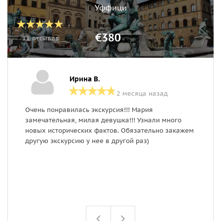
Уффици
€380
11 отзывов
Ирина В.
2 месяца назад
Очень понравилась экскурсия!!! Мария
Х
замечательная, милая девушка!!! Узнали много
о
новых исторических фактов. Обязательно закажем
в
другую экскурсию у нее в другой раз)
н
У
у
Ф
г
в