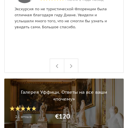
Экскурсия по не туристической Флоренции была
Б
отличная благодаря гиду Диане. Увидели и
в
услышали много того, что не смогли бы узнать и
и
увидеть сами. Большое спасибо.
Галерея Уффици. Ответы на все ваши
«почему»
€120
21 отзыв