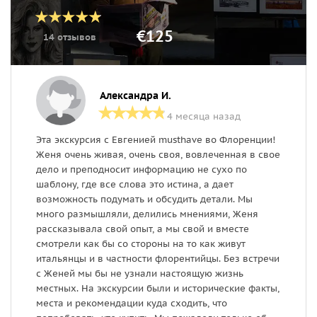
€125
14 отзывов
Александра И.
4 месяца назад
Эта экскурсия с Евгенией musthave во Флоренции!
М
Женя очень живая, очень своя, вовлеченная в свое
н
дело и преподносит информацию не сухо по
шаблону, где все слова это истина, а дает
возможность подумать и обсудить детали. Мы
много размышляли, делились мнениями, Женя
рассказывала свой опыт, а мы свой и вместе
смотрели как бы со стороны на то как живут
итальянцы и в частности флорентийцы. Без встречи
с Женей мы бы не узнали настоящую жизнь
местных. На экскурсии были и исторические факты,
места и рекомендации куда сходить, что