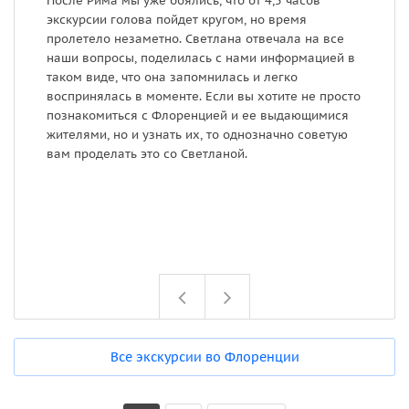
После Рима мы уже боялись, что от 4,5 часов
у
экскурсии голова пойдет кругом, но время
п
пролетело незаметно. Светлана отвечала на все
с
наши вопросы, поделилась с нами информацией в
о
таком виде, что она запомнилась и легко
з
воспринялась в моменте. Если вы хотите не просто
б
познакомиться с Флоренцией и ее выдающимися
п
жителями, но и узнать их, то однозначно советую
п
вам проделать это со Светланой.
п
Ф
о
Все экскурсии во Флоренции