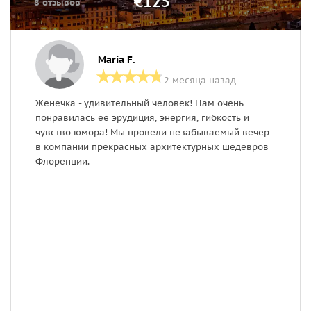
€125
8 отзывов
Maria F.
2 месяца назад
Женечка - удивительный человек! Нам очень
З
понравилась её эрудиция, энергия, гибкость и
п
чувство юмора! Мы провели незабываемый вечер
д
в компании прекрасных архитектурных шедевров
э
Флоренции.
с
д
в