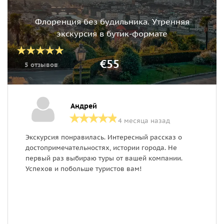
Флоренция без будильника. Утренняя
экскурсия в бутик-формате
€55
5 отзывов
Андрей
4 месяца назад
Экскурсия понравилась. Интересный рассказ о
А
достопримечательностях, истории города. Не
г
первый раз выбираю туры от вашей компании.
д
Успехов и побольше туристов вам!
п
А
е
п