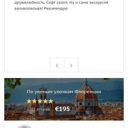
дружелюбность. Софт скилл. Ну и сама экскурсия
п
великолепная! Рекомендую
п
и
з
Э
г
в
э
По уютным улочкам Флоренции
€195
23 отзыва