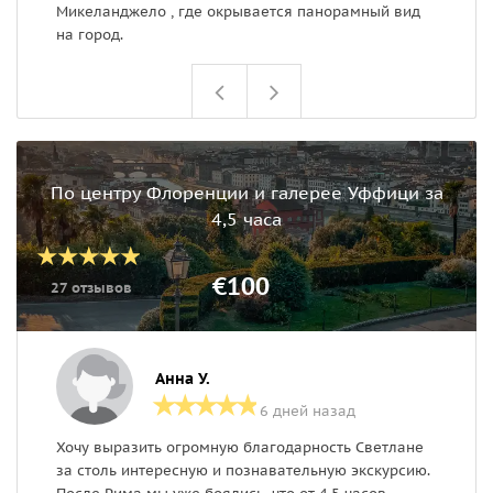
Микеланджело , где окрывается панорамный вид
в
на город.
По центру Флоренции и галерее Уффици за
4,5 часа
€100
27 отзывов
Анна У.
6 дней назад
Хочу выразить огромную благодарность Светлане
О
за столь интересную и познавательную экскурсию.
ш