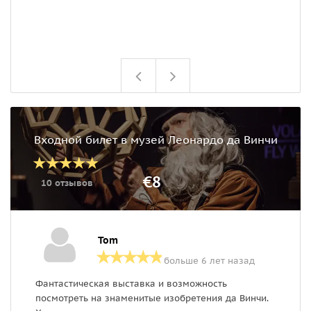
Входной билет в музей Леонардо да Винчи
€8
10 отзывов
Tom
больше 6 лет назад
Фантастическая выставка и возможность
Л
посмотреть на знаменитые изобретения да Винчи.
м