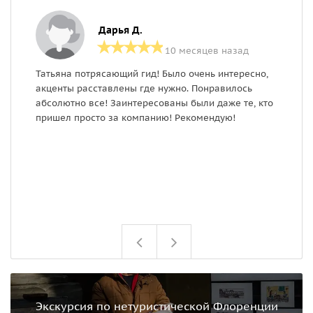
Дарья Д.
10 месяцев назад
Татьяна потрясающий гид! Было очень интересно,
О
акценты расставлены где нужно. Понравилось
о
абсолютно все! Заинтересованы были даже те, кто
о
пришел просто за компанию! Рекомендую!
Экскурсия по нетуристической Флоренции