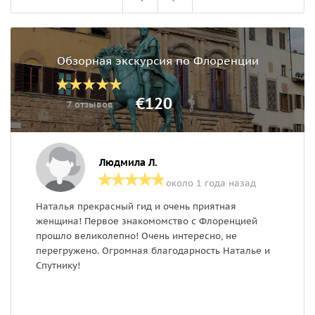
Обзорная экскурсия по Флоренции
€120
7 отзывов
Людмила Л.
около 1 года назад
Наталья прекрасный гид и очень приятная
Н
женщина! Первое знакомомство с Флоренцией
и
прошло великолепно! Очень интересно, не
д
перегружено. Огромная благодарность Наталье и
в
Спутнику!
ф
м
п
о