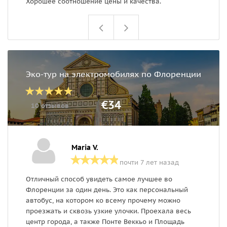
Хорошее соотношение цены и качества.
Эко-тур на электромобилях по Флоренции
€34
10 отзывов
Maria V.
почти 7 лет назад
Отличный способ увидеть самое лучшее во
Э
Флоренции за один день. Это как персональный
д
автобус, на котором ко всему прочему можно
с
проезжать и сквозь узкие улочки. Проехала весь
г
центр города, а также Понте Веккьо и Площадь
Э