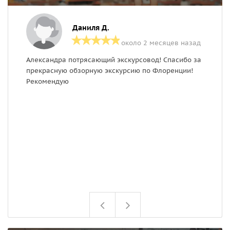
Даниля Д.
около 2 месяцев назад
Александра потрясающий экскурсовод! Спасибо за
Х
прекрасную обзорную экскурсию по Флоренции!
М
Рекомендую
б
а
т
с
ч
Б
д
в