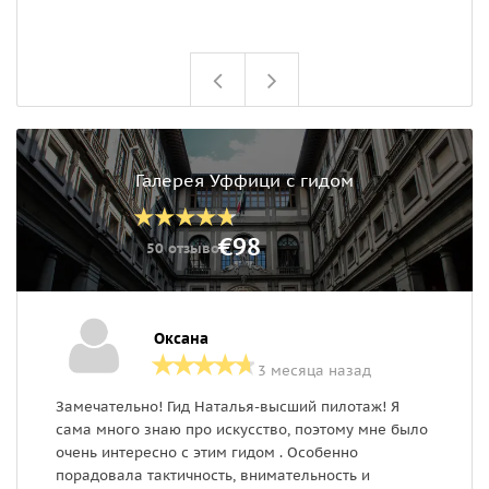
Галерея Уффици с гидом
€98
50 отзывов
Оксана
3 месяца назад
Замечательно! Гид Наталья-высший пилотаж! Я
С
сама много знаю про искусство, поэтому мне было
п
очень интересно с этим гидом . Особенно
т
порадовала тактичность, внимательность и
Д