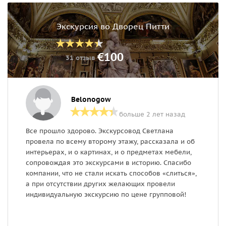
Экскурсия во Дворец Питти
€100
31 отзыв
Belonogow
больше 2 лет назад
Все прошло здорово. Экскурсовод Светлана
Э
провела по всему второму этажу, рассказала и об
г
интерьерах, и о картинах, и о предметах мебели,
П
сопровождая это экскурсами в историю. Спасибо
п
компании, что не стали искать способов «слиться»,
в
а при отсутствии других желающих провели
и
индивидуальную экскурсию по цене групповой!
о
и
в