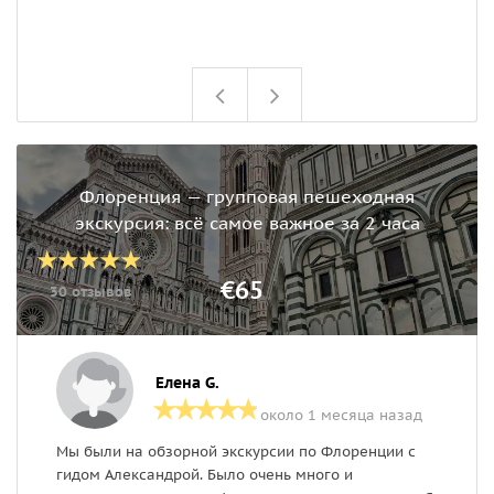
у
ц
Флоренция — групповая пешеходная
экскурсия: всё самое важное за 2 часа
€65
30 отзывов
Елена G.
около 1 месяца назад
Мы были на обзорной экскурсии по Флоренции с
С
гидом Александрой. Было очень много и
Н