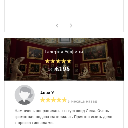
Галерея Уффици
€195
16 отзывов
Анна Y.
3 месяца назад
Нам очень понравилась экскурсовод Лена. Очень
О
грамотная подача материала . Приятно иметь дело
ч
с профессионалами.