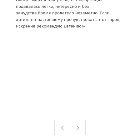
подавалась легко, интересно и без
З
занудства.Время пролетело незаметно. Если
Т
хотите по-настоящему прочувствовать этот город,
д
искренне рекомендую Евгению!»
г
к
н
д
н
в
т
г
п
э
м
ж
д
Ф