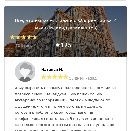
Всё, что вы хотели знать о Флоренции за 2
часа (Индивидуальный тур)
€125
71 отзыв
Наталья Н.
15 дней назад
Хочу выразить огромную благодарность Евгении за
Ф
потрясающую индивидуальную пешеходную
б
экскурсию по Флоренции! С первой минуты было
Ф
ощущение, что мы гуляем со старым другом,
п
который влюблен в свой город. Евгения —
п
профессионал своего дела. Экскурсия составлена
Е
настолько грамотно,что мы нисколько не устали,не
с
смотря жару и толпу людей. Информация
Л